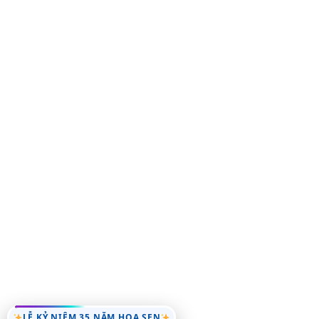
LỄ KỶ NIỆM 35 NĂM HOA SEN