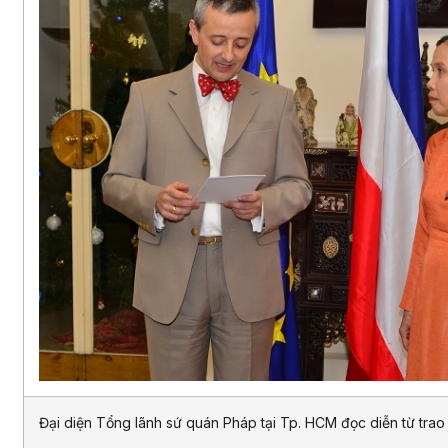
Đại diện Tổng lãnh sứ quán Pháp tại Tp. HCM đọc diễn từ tra