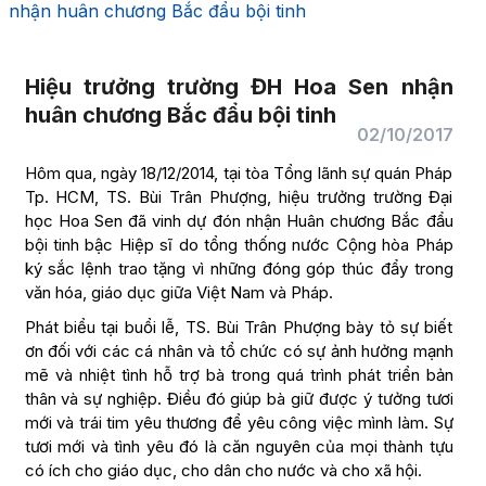
nhận huân chương Bắc đẩu bội tinh
Hiệu trưởng trường ĐH Hoa Sen nhận
huân chương Bắc đẩu bội tinh
02/10/2017
Hôm qua, ngày 18/12/2014, tại tòa Tổng lãnh sự quán Pháp
Tp. HCM, TS. Bùi Trân Phượng, hiệu trưởng trường Đại
học Hoa Sen đã vinh dự đón nhận Huân chương Bắc đẩu
bội tinh bậc Hiệp sĩ do tổng thống nước Cộng hòa Pháp
ký sắc lệnh trao tặng vì những đóng góp thúc đẩy trong
văn hóa, giáo dục giữa Việt Nam và Pháp.
Phát biểu tại buổi lễ, TS. Bùi Trân Phượng bày tỏ sự biết
ơn đối với các cá nhân và tổ chức có sự ảnh hưởng mạnh
mẽ và nhiệt tình hỗ trợ bà trong quá trình phát triển bản
thân và sự nghiệp. Điều đó giúp bà giữ được ý tưởng tươi
mới và trái tim yêu thương để yêu công việc mình làm. Sự
tươi mới và tình yêu đó là căn nguyên của mọi thành tựu
có ích cho giáo dục, cho dân cho nước và cho xã hội.