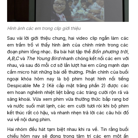
Hình ảnh các em trong clip giới thiệu
Sau vài lời giới thiệu chung, hai video clip ngắn làm các
em trầm trồ vì thấy hình ảnh của chính mình trong các
đoạn phim lồng nhạc. Ba bài hát tập thể
Bốn phương trời
,
A,B,C
và
The Young Bird
nhanh chóng kết nối các em với
nhau, và sau đó mỗi cơ sở lần lượt hai em cũng mạnh dạn
cầm micro hát những bài dễ thương. Phần chính của buổi
ngoại khóa hôm nay là bộ phim hoạt hình nổi tiếng
Despicable Me 2 (Kẻ cắp mặt trăng phần 2) được các
em hoan nghênh nhiệt liệt bằng các tràng cười rộn rã và
sảng khoái. Vừa xem phim vừa thưởng thức bắp rang bơ
và nước suối mát lạnh, các em cười tươi rói khi bộ phim
kết thúc rất có hậu, và nhanh nhẹn trả lời các câu hỏi đố
vui về nội dung phim.
Hai nhóm đều hát tạm biệt nhau khi ra về. Tin rằng buổi
chiều hôm nay sẽ đọng trong tâm trí các em một ấn