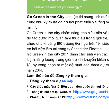
Go Green in the City
là cuộc thi mang tính quô
cũng như kỹ thuật có cơ hội phát triển ý tưởng 
minh”.
Go Green in the city nhằm nâng cao hiểu biết về
đó tạo được mối quan tâm thực sự trong giới trẻ, 
chức cho khoảng 190 trường Đại học trên 19 nước. 
cơ hội việc làm tại công ty Schneider Electric.
Go Green in the city 2014 dành cho sinh viên các
kiệm năng lượng trong giới trẻ (2) khuyến khích 
(3) hy vọng chọn ra một đội xuất sắc tham dự c
năm 2014.
Làm thế nào để đăng ký tham gia:
Đăng ký tham dự
tại đây
Các thắc mắc/trả lời liên quan đến cuộc thi, vui lòn
http://www.gogreenint
Thông tin c
hi tiết tại Website:
http://www.youtube.com/
Chương trình năm 2013: