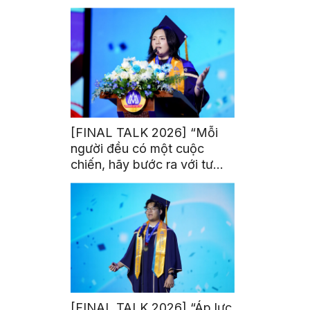
trị từ đam mê thể thao
[FINAL TALK 2026] “Mỗi
người đều có một cuộc
chiến, hãy bước ra với tư
thế của người chiến thắng”
[FINAL TALK 2026] “Áp lực