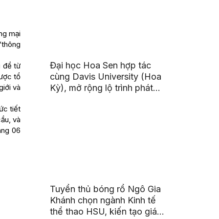
ng mại
“thông
Đại học Hoa Sen hợp tác
 để từ
cùng Davis University (Hoa
được tổ
Kỳ), mở rộng lộ trình phát
giới và
triển toàn cầu cho sinh viên
ức tiết
cầu, và
áng 06
Tuyển thủ bóng rổ Ngô Gia
Khánh chọn ngành Kinh tế
thể thao HSU, kiến tạo giá