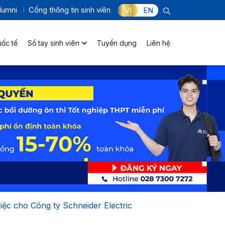
lumni
Cổng thông tin sinh viên
VI
EN
uốc tế
Sổ tay sinh viên
Tuyển dụng
Liên hệ
iệc cho Công ty Schneider Electric