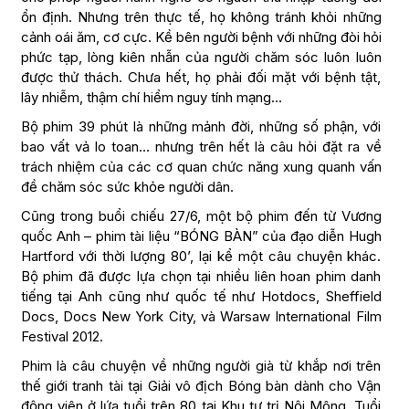
ổn định. Nhưng trên thực tế, họ không tránh khỏi những
cảnh oái ăm, cơ cực. Kề bên người bệnh với những đòi hỏi
phức tạp, lòng kiên nhẫn của người chăm sóc luôn luôn
được thử thách. Chưa hết, họ phải đối mặt với bệnh tật,
lây nhiễm, thậm chí hiểm nguy tính mạng…
Bộ phim 39 phút là những mảnh đời, những số phận, với
bao vất vả lo toan… nhưng trên hết là câu hỏi đặt ra về
trách nhiệm của các cơ quan chức năng xung quanh vấn
đề chăm sóc sức khỏe người dân.
Cũng trong buổi chiếu 27/6, một bộ phim đến từ Vương
quốc Anh – phim tài liệu “BÓNG BÀN” của đạo diễn Hugh
Hartford với thời lượng 80’, lại kể một câu chuyện khác.
Bộ phim đã được lựa chọn tại nhiều liên hoan phim danh
tiếng tại Anh cũng như quốc tế như Hotdocs, Sheffield
Docs, Docs New York City, và Warsaw International Film
Festival 2012.
Phim là câu chuyện về những người già từ khắp nơi trên
thế giới tranh tài tại Giải vô địch Bóng bàn dành cho Vận
động viên ở lứa tuổi trên 80 tại Khu tự trị Nội Mông. Tuổi