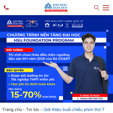
Trang chủ
-
Tin tức
-
Giới thiệu buổi chiếu phim thứ 7