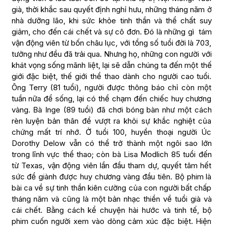
già, thời khắc sau quyết định nghỉ hưu, những tháng năm ở
nhà dưỡng lão, khi sức khỏe tinh thần và thể chất suy
giảm, cho đến cái chết và sự cô đơn. Đó là những gì tám
vận động viên từ bốn châu lục, với tổng số tuổi đời là 703,
tưởng như đều đã trải qua. Nhưng họ, những con người với
khát vọng sống mãnh liệt, lại sẽ dẫn chúng ta đến một thế
giới đặc biệt, thế giới thể thao dành cho người cao tuổi.
Ông Terry (81 tuổi), người được thông báo chỉ còn một
tuần nữa để sống, lại có thể chạm đến chiếc huy chương
vàng. Bà Inge (89 tuổi) đã chơi bóng bàn như một cách
rèn luyện bản thân để vượt ra khỏi sự khắc nghiệt của
chứng mất trí nhớ. Ở tuổi 100, huyền thoại người Úc
Dorothy Delow vẫn có thể trở thành một ngôi sao lớn
trong lĩnh vực thể thao; còn bà Lisa Modlich 85 tuổi đến
từ Texas, vận động viên lần đầu tham dự, quyết tâm hết
sức để giành được huy chương vàng đầu tiên. Bộ phim là
bài ca về sự tinh thần kiên cường của con người bất chấp
tháng năm và cũng là một bản nhạc thiền về tuổi già và
cái chết. Bằng cách kể chuyện hài hước và tinh tế, bộ
phim cuốn người xem vào dòng cảm xúc đặc biệt. Hiện