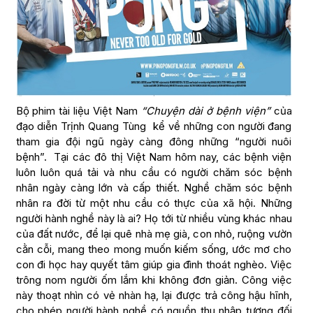
Bộ phim tài liệu Việt Nam
“Chuyện dài ở bệnh viện”
của
đạo diễn Trịnh Quang Tùng kể về những con người đang
tham gia đội ngũ ngày càng đông những “người nuôi
bệnh”. Tại các đô thị Việt Nam hôm nay, các bệnh viện
luôn luôn quá tải và nhu cầu có người chăm sóc bệnh
nhân ngày càng lớn và cấp thiết. Nghề chăm sóc bệnh
nhân ra đời từ một nhu cầu có thực của xã hội. Những
người hành nghề này là ai? Họ tới từ nhiều vùng khác nhau
của đất nước, để lại quê nhà mẹ già, con nhỏ, ruộng vườn
cằn cỗi, mang theo mong muốn kiếm sống, ước mơ cho
con đi học hay quyết tâm giúp gia đình thoát nghèo. Việc
trông nom người ốm lắm khi không đơn giản. Công việc
này thoạt nhìn có vẻ nhàn hạ, lại được trả công hậu hĩnh,
cho phép người hành nghề có nguồn thu nhập tương đối