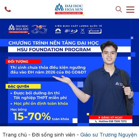
Trang chủ
-
Đời sống sinh viên
-
Giáo sư Trương Nguyện