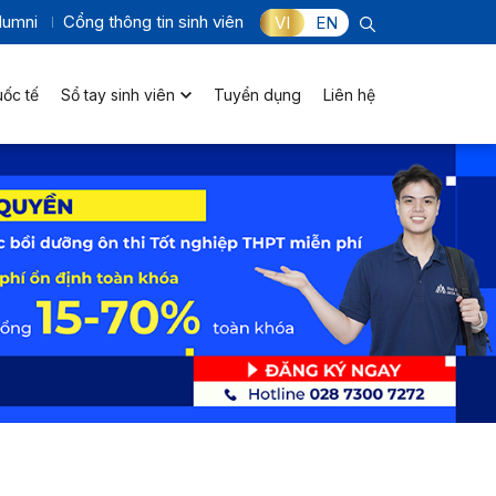
lumni
Cổng thông tin sinh viên
VI
EN
uốc tế
Sổ tay sinh viên
Tuyển dụng
Liên hệ