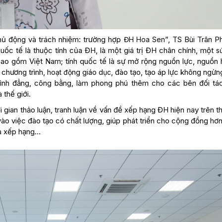
chủ động và trách nhiệm: trường hợp
”, TS Bùi Trân P
ĐH Hoa Sen
 quốc tế là thuộc tính của ĐH, là một giá trị ĐH chân chính, một
s
bao gồm Việt Nam; tính quốc tế là sự mở rộng nguồn lực, nguồn h
 chương trình,
, đào tạo, tạo áp lực không ngừ
hoạt động giáo dục
bình đẳng, công bằng, làm phong phú thêm cho các bên đối tác
thế giới.
 gian thảo luận, tranh luận về vấn đề xếp hạng ĐH hiện nay trên th
ào việc đào tạo có chất lượng, giúp phát triển cho cộng đồng hơn
ua xếp hạng…