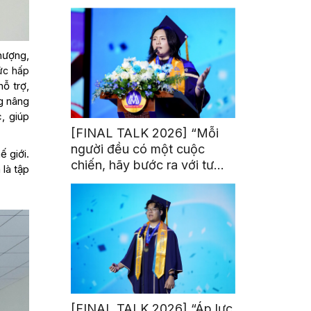
trị từ đam mê thể thao
hượng,
ức hấp
ỗ trợ,
ng nâng
, giúp
[FINAL TALK 2026] “Mỗi
người đều có một cuộc
ế giới.
chiến, hãy bước ra với tư
 là tập
thế của người chiến thắng”
[FINAL TALK 2026] “Áp lực