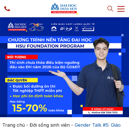
Trang chủ
-
Đời sống sinh viên
-
Gender Talk #5: Giáo