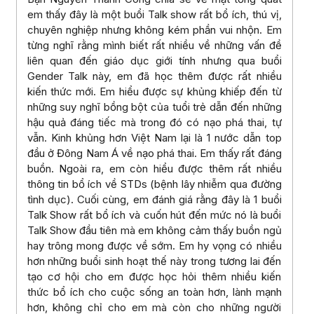
em thấy đây là một buổi Talk show rất bổ ích, thú vị,
chuyên nghiệp nhưng không kém phần vui nhộn. Em
từng nghĩ rằng mình biết rất nhiều về những vấn đề
liên quan đến giáo dục giới tính nhưng qua buổi
Gender Talk này, em đã học thêm được rất nhiều
kiến thức mới. Em hiểu được sự khủng khiếp đến từ
những suy nghĩ bồng bột của tuổi trẻ dẫn đến những
hậu quả đáng tiếc mà trong đó có nạo phá thai, tự
vẫn. Kinh khủng hơn Việt Nam lại là 1 nước dẫn top
đầu ở Đông Nam Á về nạo phá thai. Em thấy rất đáng
buồn. Ngoài ra, em còn hiểu được thêm rất nhiều
thông tin bổ ích về STDs (bệnh lây nhiễm qua đường
tình dục). Cuối cùng, em đánh giá rằng đây là 1 buổi
Talk Show rất bổ ích và cuốn hút đến mức nó là buổi
Talk Show đầu tiên mà em không cảm thấy buồn ngủ
hay trông mong được về sớm. Em hy vọng có nhiều
hơn những buổi sinh hoạt thế này trong tương lai đến
tạo cơ hội cho em được học hỏi thêm nhiều kiến
thức bổ ích cho cuộc sống an toàn hơn, lành mạnh
hơn, không chỉ cho em mà còn cho những người