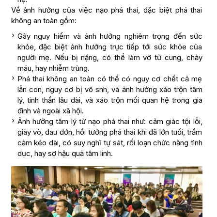
Về ảnh hưởng của việc nạo phá thai, đặc biệt phá thai
không an toàn gồm:
Gây nguy hiểm và ảnh hưởng nghiêm trọng đến sức
khỏe, đặc biệt ảnh hưởng trực tiếp tới sức khỏe của
người mẹ. Nếu bị nặng, có thể làm vỡ tử cung, chảy
máu, hay nhiễm trùng.
Phá thai không an toàn có thể có nguy cơ chết cả mẹ
lẫn con, nguy cơ bị vô snh, và ảnh hưởng xáo trộn tâm
lý, tinh thần lâu dài, và xáo trộn mối quan hệ trong gia
đình và ngoài xã hội.
Ảnh hưởng tâm lý từ nạo phá thai như: cảm giác tội lỗi,
giày vò, đau đớn, hồi tưởng phá thai khi đã lớn tuổi, trầm
cảm kéo dài, có suy nghĩ tự sát, rối loạn chức năng tình
dục, hay sợ hậu quả tâm linh.