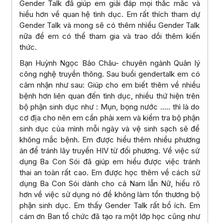
Gender Talk đã giúp em giải đáp mọi thắc mắc và
hiểu hơn về quan hệ tình dục. Em rất thích tham dự
Gender Talk và mong sẽ có thêm nhìều Gender Talk
nữa để em có thể tham gia và trao dồi thêm kiến
thức.
Bạn Huỳnh Ngọc Bảo Châu- chuyên ngành Quản lý
công nghệ truyền thông. Sau buổi gendertalk em có
cảm nhận như sau: Giúp cho em biết thêm về nhiều
bệnh hơn liên quan đến tình dục, nhiều thứ hiện trên
bộ phận sinh dục như : Mụn, bọng nước ….. thì là do
cơ địa cho nên em cần phải xem và kiểm tra bộ phận
sinh dục của mình mỗi ngày và vệ sinh sạch sẽ để
không mắc bệnh. Em được hiểu thêm nhiều phương
án để tránh lây truyền HIV từ đối phương. Về việc sử
dụng Ba Con Sói đã giúp em hiểu được việc tránh
thai an toàn rất cao. Em được học thêm về cách sử
dụng Ba Con Sói dành cho cả Nam lẫn Nữ, hiểu rõ
hơn về việc sử dụng nó để không làm tổn thương bộ
phận sinh dục. Em thấy Gender Talk rất bổ ích. Em
cám ơn Ban tổ chức đã tạo ra một lớp học cũng như