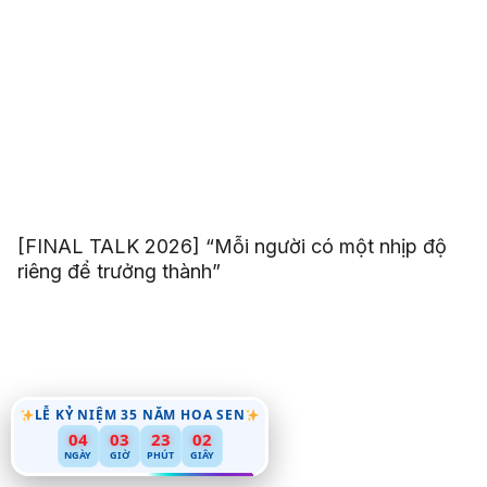
[FINAL TALK 2026] “Mỗi người có một nhịp độ
riêng để trưởng thành”
LỄ KỶ NIỆM 35 NĂM HOA SEN
00
04
03
23
NGÀY
GIỜ
PHÚT
GIÂY