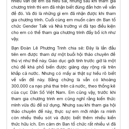
nhiều vấn đề em đã hiểu sai, nhưng sau khi tham gia
chương trình thì em đã nhận biết đúng đắn hơn về vấn
đề đó. Và đó là những gì em đã nhận được khi tham
gia chương trình. Cuối cùng em muốn cảm ơn Ban tổ
chức Gender Talk và Nhà trường vì đã tạo điều kiện
cho em có thể tham gia chương trình đầy bổ ích như
vậy.
Bạn Đoàn Lê Phương Trinh chia sẻ: Đây là lần đầu
tiên em được tham dự một buổi hội thảo chuyên đề
thú vị như thế này. Giáo dục giới tính trước giờ là một
chủ đề khá phổ biến được giảng dạy rộng rãi trên
khắp cả nước. Nhưng có mấy ai thật sự hiểu rõ biết
về vấn đề này. Bằng chứng là vẫn có khoảng
300.000 ca nạo phá thai trên cả nước, theo thống kê
của cục Dân Số Việt Nam. Em cũng vậy, trước khi
tham gia chương trình em cũng nghĩ rằng kiến thức
mình vừa đủ để sử dụng. Nhưng sau khi tham gia hội
thảo chuyên đề này, thực sự em mới nhận ra mình
còn nhiều thiếu sót và được biết thêm nhiều kiến
thức hữu ích. Em cảm ơn Ban tổ chức rất nhiều vì đã