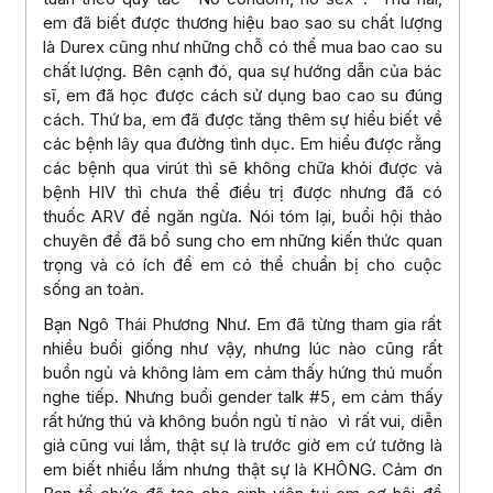
em đã biết được thương hiệu bao sao su chất lượng
là Durex cũng như những chỗ có thể mua bao cao su
chất lượng. Bên cạnh đó, qua sự hướng dẫn của bác
sĩ, em đã học được cách sử dụng bao cao su đúng
cách. Thứ ba, em đã được tăng thêm sự hiểu biết về
các bệnh lây qua đường tình dục. Em hiểu được rằng
các bệnh qua virút thì sẽ không chữa khỏi được và
bệnh HIV thì chưa thể điều trị được nhưng đã có
thuốc ARV để ngăn ngừa. Nói tóm lại, buổi hội thảo
chuyên đề đã bổ sung cho em những kiến thức quan
trọng và có ích để em có thể chuẩn bị cho cuộc
sống an toàn.
Bạn Ngô Thái Phương Như. Em đã từng tham gia rất
nhiều buổi giống như vậy, nhưng lúc nào cũng rất
buồn ngủ và không làm em cảm thấy hứng thú muốn
nghe tiếp. Nhưng buổi gender talk #5, em cảm thấy
rất hứng thú và không buồn ngủ tí nào vì rất vui, diễn
giả cũng vui lắm, thật sự là trước giờ em cứ tưởng là
em biết nhiều lắm nhưng thật sự là KHÔNG. Cảm ơn