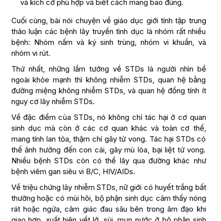
và kích cỡ phù hợp và biết cách mang bao đúng.
Cuối cùng, bài nói chuyện về giáo dục giới tính tập trung
thảo luận các bệnh lây truyền tình dục là nhóm rất nhiều
bệnh: Nhóm nấm và ký sinh trùng, nhóm vi khuẩn, và
nhóm vi rút.
Thứ nhất, những lầm tưởng về STDs là người nhìn bề
ngoài khỏe mạnh thì không nhiễm STDs, quan hệ bằng
đường miệng không nhiễm STDs, và quan hệ đồng tính ít
nguy cơ lây nhiễm STDs.
Về đặc điểm của STDs, nó không chỉ tác hại ở cơ quan
sinh dục mà còn ở các cơ quan khác và toàn cơ thể,
mang tính lan tỏa, thậm chí gây tử vong. Tác hại STDs có
thể ảnh hưởng đến con cái, gây mù lòa, bại liệt tử vong.
Nhiều bệnh STDs còn có thể lây qua đường khác như
bệnh viêm gan siêu vi B/C, HIV/AIDs.
Về triệu chứng lây nhiễm STDs, nữ giới có huyết trắng bất
thường hoặc có mùi hôi, bộ phận sinh dục cảm thấy nóng
rát hoặc ngứa, cảm giác đau sâu bên trong âm đạo khi
giao hợp, xuất hiện vết lở, sùi, mụn nước ở bộ phận sinh