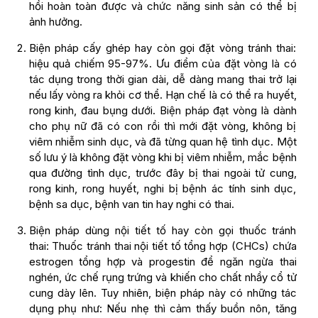
hồi hoàn toàn được và chức năng sinh sản có thể bị
ảnh hưởng.
Biện pháp cấy ghép hay còn gọi đặt vòng tránh thai:
hiệu quả chiếm 95-97%. Ưu điểm của đặt vòng là có
tác dụng trong thời gian dài, dễ dàng mang thai trở lại
nếu lấy vòng ra khỏi cơ thể. Hạn chế là có thể ra huyết,
rong kinh, đau bụng dưới. Biện pháp đạt vòng là dành
cho phụ nữ đã có con rồi thì mới đặt vòng, không bị
viêm nhiễm sinh dục, và đã từng quan hệ tình dục. Một
số lưu ý là không đặt vòng khi bị viêm nhiễm, mắc bệnh
qua đường tình dục, trước đây bị thai ngoài tử cung,
rong kinh, rong huyết, nghi bị bệnh ác tính sinh dục,
bệnh sa dục, bệnh van tin hay nghi có thai.
Biện pháp dùng nội tiết tố hay còn gọi thuốc tránh
thai: Thuốc tránh thai nội tiết tố tổng hợp (CHCs) chứa
estrogen tổng hợp và progestin để ngăn ngừa thai
nghén, ức chế rụng trứng và khiến cho chất nhầy cổ tử
cung dày lên. Tuy nhiên, biện pháp này có những tác
dụng phụ như: Nếu nhẹ thì cảm thấy buồn nôn, tăng