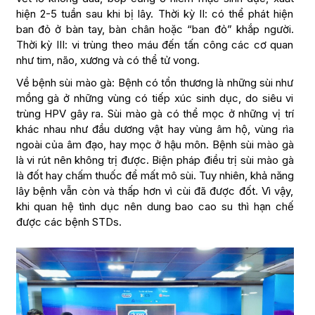
hiện 2-5 tuần sau khi bị lây. Thời kỳ II: có thể phát hiện
ban đỏ ở bàn tay, bàn chân hoặc “ban đỏ” khắp người.
Thời kỳ III: vi trùng theo máu đến tấn công các cơ quan
như tim, não, xương và có thể tử vong.
Về bệnh sùi mào gà: Bệnh có tổn thương là những sùi như
mồng gà ở những vùng có tiếp xúc sinh dục, do siêu vi
trùng HPV gây ra. Sùi mào gà có thể mọc ở những vị trí
khác nhau như đầu dương vật hay vùng âm hộ, vùng rìa
ngoài của âm đạo, hay mọc ở hậu môn. Bệnh sùi mào gà
là vi rút nên không trị được. Biện pháp điều trị sùi mào gà
là đốt hay chấm thuốc để mất mô sùi. Tuy nhiên, khả năng
lây bệnh vẫn còn và thấp hơn vì cùi đã được đốt. Vì vậy,
khi quan hệ tình dục nên dung bao cao su thì hạn chế
được các bệnh STDs.