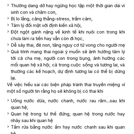
Thường dang dở hay ngừng học tập một thời gian dài vì
sinh con và chăm con,
Bị lo lắng, căng thẳng-stress, trầm cảm,
Tâm lý đối mặt với định kiến xã hội,
Đột ngột gánh nặng về kinh tế khi nuôi con trong khi
chưa làm ra tiền hay vẫn còn đi học,
Dễ sảy thai, đẻ non, tăng nguy cơ tử vong cho người mẹ
Quá trình mang thai ngoài ý muốn sẽ ảnh hưởng tâm lý
tới cả cha mẹ, người con trong bụng, ảnh hưởng các
mối quan hệ xã hội, cả trong cuộc sống và tương lai, và
thường các kế hoạch, dự định tương lai có thể bị dừng
lại.
Về việc hiểu sai các biện pháp tránh thai truyền miệng vì
một số người tin rằng họ sẽ không bị có thai khi
Uống nước dừa, nước chanh, nước rau răm…sau khi
quan hệ,
Quan hệ trong tư thế đứng, quan hệ trong nước hay
nhảy sau khi quan hệ
Tắm rửa bằng nước ấm hay nước chanh sau khi quan
hệ.