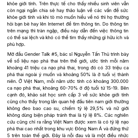
khỏe giới tính. Trên thực tế cho thấy nhiều sinh viên vẫn
còn ngại ngần chia sẻ hay thảo luận về các vấn đề sức
khỏe giới tính và khi tò mò muốn hiểu về nó thì họ thường
hỏi bạn bè hay lên Internet để tìm thông tin. Do thông tin
trên mạng thì tràn ngập, điều này dẫn đến việc thông tin
có thể sai lệch và khó có thể tìm thấy những gì hữu ích và
phù hợp.
Mở đầu Gender Talk #5, bác sĩ Nguyễn Tấn Thủ trình bày
về số liệu nạo phá thai trên thế giới, ước tính mỗi năm
khoảng 41 triệu ca nạo phá thai, trong đó có 33 triệu ca
phá thai ngoài ý muốn và khoảng 50% là ở tuổi vị thành
niên. Ở Việt Nam, mỗi năm ước tính có khoảng 300.000
ca nạo phá thai, khoảng 60-70% ở độ tuổi từ 15-19. Bên
cạnh đó, khảo sát học sinh cấp 3 về sức khỏe giới tính
cũng cho thấy trong lần quan hệ đầu tiên nam giới thường
không đeo bao cao su, chiếm tỷ lệ 29,5% và nữ giới
không dùng biện pháp tránh thai là tỷ lệ 8%. Các nghiên
cứu cũng chỉ ra rằng Việt Nam được xem là có tỷ lệ nạo
phá thai cao nhất trong khu vực Đông Nam Á và đứng thứ
5 trên toàn thế giới. Đây là nỗi đau và là một điều nhức