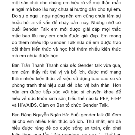
một sân chơi cho chúng em hiểu rõ về mọi thắc mắc
e ngại mà bao lâu nay chưa ai hướng dẫn cho tụi em.
Do sự e ngại , ngại ngùng nên em cũng chưa tâm sự
hoặc hỏi ai về vấn đề nhạy cảm này. Nhưng nhờ có
buổi Gender Talk em mới được giải đáp mọi thắc
mắc bao lâu nay em chưa được giải đáp. Em mong
có thêm nhiều lớp Gender Talk nữa để em được trao
dồi thêm kiến thức và học hỏi thêm nhiều kiến thức
mà em chưa được học.
Bạn Trần Thanh Thanh chia sẻ: Gender talk vừa qua,
em cảm thấy rất thú vị và bổ ích, được mở mang
thêm nhiều kiến thức về việc sử dụng bao cao su và
phòng tránh thai hiệu quả để bảo vệ bản thân. Hơn
nữa em được tiếp xúc với bác sĩ chuyên khoa để
hiểu về sức khỏe sinh sản, hiểu thế nào là PEP, PrEP
và HIV/AIDS. Cảm ơn Ban tổ chức Gender Talk.
Bạn Đặng Nguyễn Ngân Hà: Buổi gender talk đã đem
lại cho em nhiều kiến thức bổ ích. Thứ nhất, em đã
hiểu được rằng để có cuộc sống an toàn, cần phải
tuân theo quy tắc ‘ No condom, no sex ‘. Thứ hai,