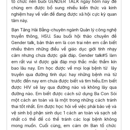
tổ chức nên buổi GENDER TALK ngày hôm nay để
chúng em được bổ sung nhiều kiến thức và kinh
nghiệm hay về vấn đề đang được xã hội cực kỳ quan
tâm này.
Bạn Tăng Hải Bằng-chuyên ngành Quản lý công nghệ
truyền thông, HSU. Sau buổi hội thảo chuyên đề
Gender talk, bản thân em là con trai nên em cần biết
nhiều thêm những điều về giáo dục giới tính nhạy
cảm nhưng chưa được giải đáp. Gender talk#5 làm
em rất vui vì được giải đáp mọi thắc mắc thầm kín
bao lâu nay. Em học được về mọi loại bệnh từ lây
truyền qua đường tình dục hay những bệnh mà từ
trước đến nay em chưa được biết và tìm hiểu.Em biết
được HIV sẽ lay qua đường nào và không lây qua
đường nào. Em biết được cách sử dụng Ba Con Sói
một cách an toàn và là một trong những cách tránh
thai tốt nhất. Em được học hỏi về việc phải bảo vệ và
vệ sinh bộ phận sinh dục 1 cách an toàn và sạch sẽ
nhất có thể để có thể tránh các loại bệnh không
mong muốn. Cuối cùng, em cám ơn Ban tổ chức