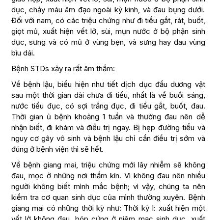
dục, chảy máu âm đạo ngoài kỳ kinh, và đau bụng dưới.
Đối với nam, có các triệu chứng như đi tiểu gắt, rát, buốt,
giọt mủ, xuất hiện vết lở, sùi, mụn nước ở bộ phận sinh
dục, sưng và có mủ ở vùng bẹn, và sưng hay đau vùng
bìu dái.
Bệnh STDs xảy ra rất âm thầm:
Về bệnh lậu, biểu hiện như tiết dịch dục đầu dương vật
sau một thời gian dài chưa đi tiểu, nhất là về buổi sáng,
nước tiểu đục, có sợi trắng đục, đi tiểu gắt, buốt, đau.
Thời gian ủ bệnh khoảng 1 tuần và thường đau nên dễ
nhận biết, đi khám và điều trị ngay. Bị hẹp đường tiểu và
nguy cơ gây vô sinh và bệnh lậu chỉ cần điều trị sớm và
đúng ở bệnh viện thì sẽ hết.
Về bệnh giang mai, triệu chứng mới lây nhiễm sẽ không
đau, mọc ở những nơi thầm kín. Vì không đau nên nhiều
người không biết mình mắc bệnh; vì vậy, chúng ta nên
kiểm tra cơ quan sinh dục của mình thường xuyên. Bệnh
giang mai có những thời kỳ như: Thời kỳ I: xuất hiện một
vết lở không đau, bóp cứng ở niêm mạc sinh dục, xuất