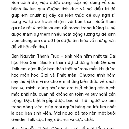
Bên cạnh đó, việc được cung cấp nội dung về các
bệnh lây lan qua đường tình dục và nơi điều trị đã
giúp em chuẩn bị đầy đủ kiến thức để suy nghĩ kĩ
càng và tự có trách nhiệm với bản thân. Buổi tham
gia này rất ý nghĩa và em rất mong trong tương lai sẽ
được tham dự thêm nhiều hoạt động tương tự để sinh
viên chúng em có cơ hội được tìm hiểu về những vấn
đề xã hội cần thiết.
Bạn Nguyễn Thanh Trúc – sinh viên năm nhất tại Đại
học Hoa Sen. Sau khi tham dự chương trình Gender
Talk em cảm thấy bản thân thật sự may mắn khi được
học môn học Giới và Phát triển. Chương trình hôm
nay thú vị lắm vì nó cho em những kiến thức về cách
bảo vệ mình, cũng như cho em biết những căn bệnh
mắc phải nếu quan hệ không an toàn và suy nghĩ cẩn
trọng. Đặc biệt là gặp được bác sĩ Thủ, người có tâm
trong công việc. giúp mọi người bằng cả trái tim nhất
là các bạn sinh viên. Mọi người đã tạo nên một buổi
Gender Talk cực hay, cực vui và cực chất.
Bạn Nguyễn Thành Công chia sẻ về mặt tổng quát