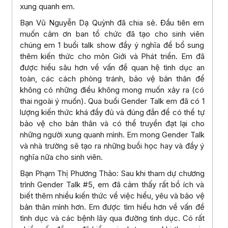
xung quanh em.
Bạn Vũ Nguyễn Dạ Quỳnh đã chia sẻ. Đầu tiên em
muốn cảm ơn ban tổ chức đã tạo cho sinh viên
chúng em 1 buổi talk show đầy ý nghĩa để bổ sung
thêm kiến thức cho môn Giới và Phát triển. Em đã
được hiểu sâu hơn về vấn đề quan hệ tình dục an
toàn, các cách phòng tránh, bảo vệ bản thân để
không có những điều không mong muốn xảy ra (có
thai ngoài ý muốn). Qua buổi Gender Talk em đã có 1
lượng kiến thức khá đầy đủ và đúng đắn để có thể tự
bảo vệ cho bản thân và có thể truyền đạt lại cho
những người xung quanh mình. Em mong Gender Talk
và nhà trường sẽ tạo ra những buổi học hay và đầy ý
nghĩa nữa cho sinh viên.
Bạn Phạm Thị Phương Thảo: Sau khi tham dự chương
trình Gender Talk #5, em đã cảm thấy rất bổ ích và
biết thêm nhiều kiến thức về việc hiểu, yêu và bảo vệ
bản thân mình hơn. Em được tìm hiểu hơn về vấn đề
tình dục và các bệnh lây qua đường tình dục. Có rất