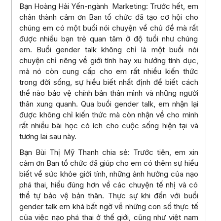
Bạn Hoàng Hải Yến-ngành Marketing: Trước hết, em
chân thành cảm ơn Ban tổ chức đã tạo cơ hội cho
chúng em có một buổi nói chuyện về chủ đề mà rất
được nhiều bạn trẻ quan tâm ở độ tuổi như chúng
em. Buổi gender talk không chỉ là một buổi nói
chuyện chỉ riêng về giới tính hay xu hướng tính dục,
mà nó còn cung cấp cho em rất nhiều kiến thức
trong đời sống, sự hiểu biết nhất định để biết cách
thế nào bảo vệ chính bản thân mình và những người
thân xung quanh. Qua buổi gender talk, em nhận lại
được không chỉ kiến thức mà còn nhận về cho mình
rất nhiều bài học có ích cho cuộc sống hiện tại và
tương lai sau này.
Bạn Bùi Thị Mỹ Thanh chia sẻ: Trước tiên, em xin
cảm ơn Ban tổ chức đã giúp cho em có thêm sự hiểu
biết về sức khỏe giới tính, những ảnh hưởng của nạo
phá thai, hiểu đúng hơn về các chuyện tế nhị và có
thể tự bảo vệ bản thân. Thực sự khi đến với buổi
gender talk em khá bất ngờ về những con số thực tế
của việc nạo phá thai ở thế giới, cũng như việt nam