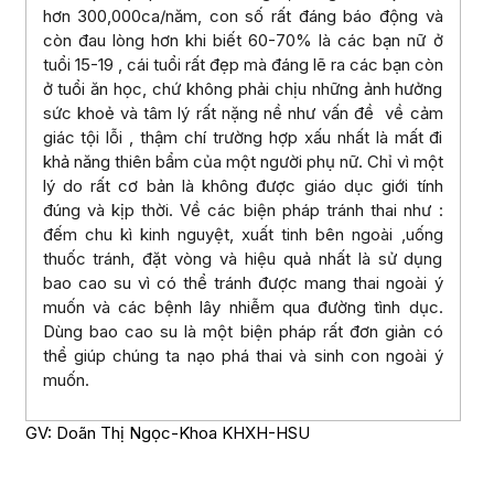
hơn 300,000ca/năm, con số rất đáng báo động và
còn đau lòng hơn khi biết 60-70% là các bạn nữ ở
tuổi 15-19 , cái tuổi rất đẹp mà đáng lẽ ra các bạn còn
ở tuổi ăn học, chứ không phải chịu những ảnh hưởng
sức khoẻ và tâm lý rất nặng nề như vấn đề về cảm
giác tội lỗi , thậm chí trường hợp xấu nhất là mất đi
khả năng thiên bẩm của một người phụ nữ. Chỉ vì một
lý do rất cơ bản là không được giáo dục giới tính
đúng và kịp thời. Về các biện pháp tránh thai như :
đếm chu kì kinh nguyệt, xuất tinh bên ngoài ,uống
thuốc tránh, đặt vòng và hiệu quả nhất là sử dụng
bao cao su vì có thể tránh được mang thai ngoài ý
muốn và các bệnh lây nhiễm qua đường tình dục.
Dùng bao cao su là một biện pháp rất đơn giản có
thể giúp chúng ta nạo phá thai và sinh con ngoài ý
muốn.
GV: Doãn Thị Ngọc-Khoa KHXH-HSU