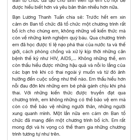
Ban tổ chức đã tạo cho sinh viên tụi em cơ hội để
được hiểu biết hơn và yêu bản thân nhiều hơn nữa.
Bạn Lương Thanh Tuấn chia sẻ: Trước hết em xin
cảm ơn Ban tổ chức đã tổ chức một chương trình rất
bổ ích cho chúng em, không những về kiến thức mà
còn về những kinh nghiệm quý báu. Qua chương trình
em đã học được tỉ lệ nạo phá thai của nước ta và thế
giới, cách phòng chống và xử lý kịp thời những căn
bệnh thế kỷ như HIV, AIDS,… Không những thế, em
còn thấu hiểu được những hậu quả và nỗi lo lắng của
các bạn trẻ khi có thai ngoài ý muốn và từ đó ảnh
hưởng đến cuộc sống như thế nào. Em thấu hiểu hơn
nỗi đau đớn khi những em bé phải gánh chịu khi phá
thai. Với những kiến thức được truyền đạt qua
chương trình, em không những có thể bảo vệ em mà
còn có thể bảo vệ những người thân, những người
xung quanh mình. Một lần nữa em cám ơn Ban tổ
chức đã mang đến một chương trình bổ ích. Em rất
mong đợi và hi vọng có thể tham gia những chương
trình tương tự như trên.