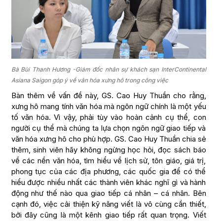
Bà Bùi Thanh Hương -Giám đốc nhân sự khách sạn InterContinental
Asiana Saigon góp ý về văn hóa xưng hô trong công việc
Bàn thêm về vấn đề này, GS. Cao Huy Thuần cho rằng,
xưng hô mang tính văn hóa mà ngôn ngữ chính là một yếu
tố văn hóa. Vì vậy, phải tùy vào hoàn cảnh cụ thể, con
người cụ thể mà chúng ta lựa chọn ngôn ngữ giao tiếp và
văn hóa xưng hô cho phù hợp. GS. Cao Huy Thuần chia sẻ
thêm, sinh viên hãy không ngừng học hỏi, đọc sách báo
về các nền văn hóa, tìm hiểu về lịch sử, tôn giáo, giá trị,
phong tục của các địa phương, các quốc gia để có thể
hiểu được nhiều nhất các thành viên khác nghĩ gì và hành
động như thế nào qua giao tiếp cá nhân – cá nhân. Bên
cạnh đó, việc cải thiện kỹ năng viết là vô cùng cần thiết,
bởi đây cũng là một kênh giao tiếp rất quan trọng. Viết