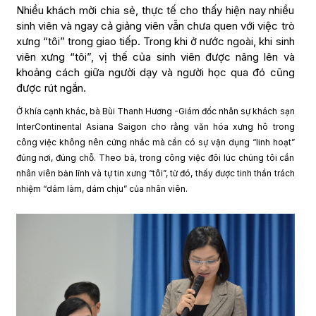
Nhiều khách mời chia sẻ, thực tế cho thấy hiện nay nhiều
sinh viên và ngay cả giảng viên vẫn chưa quen với việc trò
xưng “tôi” trong giao tiếp. Trong khi ở nước ngoài, khi sinh
viên xưng “tôi”, vị thế của sinh viên được nâng lên và
khoảng cách giữa người dạy và người học qua đó cũng
được rút ngắn.
Ở khía cạnh khác, bà Bùi Thanh Hương -Giám đốc nhân sự khách sạn
InterContinental Asiana Saigon cho rằng văn hóa xưng hô trong
công việc không nên cứng nhắc mà cần có sự vận dụng “linh hoạt”
đúng nơi, đúng chỗ. Theo bà, trong công việc đôi lúc chúng tôi cần
nhân viên bản lĩnh và tự tin xưng “tôi”, từ đó, thấy được tinh thần trách
nhiệm “dám làm, dám chịu” của nhân viên.