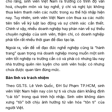
cho rằng, sinh viên Việt Nam ra trường có trình độ văn
hoá, chuyên môn và tay nghề, ý chí và nghị lực không
thua kém thanh niên các nước trong xu thế hội nhập hiện
nay. Tuy nhiên, sinh viên Việt Nam còn thua xa các nước
tiên tiến về kỷ luật lao động và sự chính xác cần thiết.
Chính vì vậy, nhiều doanh nghiệp hay phàn nàn về sự thiếu
chuyên nghiệp của sinh viên, thậm chí, có doanh nghiệp
phải tốn rất nhiều thời gian để đào tạo lại.
Ngoài ra, vấn đề về đạo đức nghề nghiệp cũng là “hành
trang” quan trọng mà doanh nghiệp mong muốn một sinh
viên tốt nghiệp ra trường cần có và phải có nhưng lâu nay
nhà trường quên rèn luyện cho sinh viên hoặc có nhưng
chưa được quan tâm đúng mức.
Bản lĩnh và trách nhiệm
Theo GS.TS. Lê Vinh Quốc, ĐH Sư Phạm TP.HCM, sinh
viên Việt Nam hiện nay còn tự ti và chưa dám khẳng định
“cái tôi” trong quá trình hội nhập. Sinh viên không dám
xưng “tôi” bởi chịu ảnh hưởng từ văn hóa “tôn ti” của
người Việt.