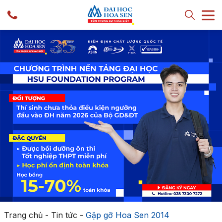
Trang chủ
-
Tin tức
-
Gặp gỡ Hoa Sen 2014