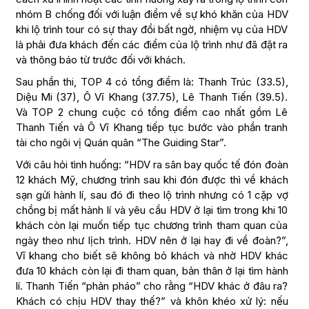
nhóm B chống đối với luận điểm về sự khó khăn của HDV
khi lộ trình tour có sự thay đổi bất ngờ, nhiệm vụ của HDV
là phải đưa khách đến các điểm của lộ trình như đã đặt ra
và thông báo từ trước đối với khách.
Sau phần thi, TOP 4 có tổng điểm là: Thanh Trúc (33.5),
Diệu Mi (37), Ô Vĩ Khang (37.75), Lê Thanh Tiến (39.5).
Và TOP 2 chung cuộc có tổng điểm cao nhất gồm Lê
Thanh Tiến và Ô Vĩ Khang tiếp tục bước vào phần tranh
tài cho ngôi vị Quán quân “The Guiding Star”.
Với câu hỏi tình huống: “HDV ra sân bay quốc tế đón đoàn
12 khách Mỹ, chương trình sau khi đón được thì về khách
sạn gửi hành lí, sau đó đi theo lộ trình nhưng có 1 cặp vợ
chồng bị mất hành lí và yêu cầu HDV ở lại tìm trong khi 10
khách còn lại muốn tiếp tục chương trình tham quan của
ngày theo như lịch trình. HDV nên ở lại hay đi về đoàn?”,
Vĩ khang cho biết sẽ không bỏ khách và nhờ HDV khác
đưa 10 khách còn lại đi tham quan, bản thân ở lại tìm hành
lí. Thanh Tiến “phản pháo” cho rằng “HDV khác ở đâu ra?
Khách có chịu HDV thay thế?” và khôn khéo xử lý: nếu