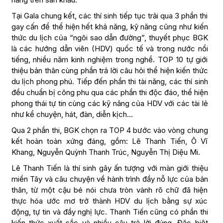
Tại Gala chung kết, các thí sinh tiếp tục trải qua 3 phần thi
gay cấn để thể hiện hết khả năng, kỹ năng cũng như kiến
thức du lịch của “ngôi sao dẫn đường”, thuyết phục BGK
là các hướng dẫn viên (HDV) quốc tế và trong nước nổi
tiếng, nhiều năm kinh nghiệm trong nghề. TOP 10 tự giới
thiệu bản thân cùng phần trả lời câu hỏi thể hiện kiến thức
du lịch phong phú. Tiếp đến phần thi tài năng, các thí sinh
đều chuẩn bị công phu qua các phần thi độc đáo, thể hiện
phong thái tự tin cùng các kỹ năng của HDV với các tài lẻ
như kể chuyện, hát, đàn, diễn kịch…
Qua 2 phần thi, BGK chọn ra TOP 4 bước vào vòng chung
kết hoàn toàn xứng đáng, gồm: Lê Thanh Tiến, Ô Vĩ
Khang, Nguyễn Quỳnh Thanh Trúc, Nguyễn Thị Diệu Mi.
Lê Thanh Tiến là thí sinh gây ấn tượng với màn giới thiệu
miền Tây và câu chuyện về hành trình đầy nỗ lực của bản
thân, từ một cậu bé nói chưa tròn vành rõ chữ đã hiện
thực hóa ước mơ trở thành HDV du lịch bằng sự xúc
động, tự tin và đầy nghị lực. Thanh Tiến cũng có phần thi
kiến thức xuất sắc và nhiều câu trả lời đúng. Đặc biệt