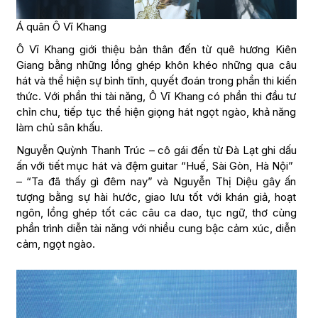
Á quân Ô Vĩ Khang
Ô Vĩ Khang giới thiệu bản thân đến từ quê hương Kiên
Giang bằng những lồng ghép khôn khéo những qua câu
hát và thể hiện sự bình tĩnh, quyết đoán trong phần thi kiến
thức. Với phần thi tài năng, Ô Vĩ Khang có phần thi đầu tư
chỉn chu, tiếp tục thể hiện giọng hát ngọt ngào, khả năng
làm chủ sân khấu.
Nguyễn Quỳnh Thanh Trúc – cô gái đến từ Đà Lạt ghi dấu
ấn với tiết mục hát và đệm guitar “Huế, Sài Gòn, Hà Nội”
– “Ta đã thấy gì đêm nay” và Nguyễn Thị Diệu gây ấn
tượng bằng sự hài hước, giao lưu tốt với khán giả, hoạt
ngôn, lồng ghép tốt các câu ca dao, tục ngữ, thơ cùng
phần trình diễn tài năng với nhiều cung bậc cảm xúc, diễn
cảm, ngọt ngào.