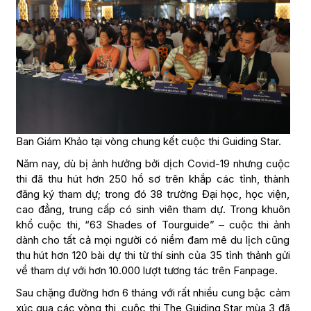
Ban Giám Khảo tại vòng chung kết cuộc thi Guiding Star.
Năm nay, dù bị ảnh hưởng bởi dịch Covid-19 nhưng cuộc
thi đã thu hút hơn 250 hồ sơ trên khắp các tỉnh, thành
đăng ký tham dự; trong đó 38 trường Đại học, học viện,
cao đẳng, trung cấp có sinh viên tham dự. Trong khuôn
khổ cuộc thi, “63 Shades of Tourguide” – cuộc thi ảnh
dành cho tất cả mọi người có niềm đam mê du lịch cũng
thu hút hơn 120 bài dự thi từ thí sinh của 35 tỉnh thảnh gửi
về tham dự với hơn 10.000 lượt tương tác trên Fanpage.
Sau chặng đường hơn 6 tháng với rất nhiều cung bậc cảm
xúc qua các vòng thi, cuộc thi The Guiding Star mùa 3 đã