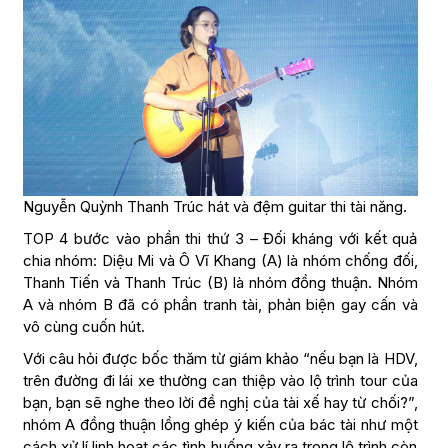
Nguyễn Quỳnh Thanh Trúc hát và đệm guitar thi tài năng.
TOP 4 bước vào phần thi thứ 3 – Đối kháng với kết quả
chia nhóm: Diệu Mi và Ô Vĩ Khang (A) là nhóm chống đối,
Thanh Tiến và Thanh Trúc (B) là nhóm đồng thuận. Nhóm
A và nhóm B đã có phần tranh tài, phản biện gay cấn và
vô cùng cuốn hút.
Với câu hỏi được bốc thăm từ giám khảo “nếu bạn là HDV,
trên đường đi lái xe thường can thiệp vào lộ trình tour của
bạn, bạn sẽ nghe theo lời đề nghị của tài xế hay từ chối?”,
nhóm A đồng thuận lồng ghép ý kiến của bác tài như một
cách xử lí linh hoạt các tình huống xảy ra trong lộ trình còn