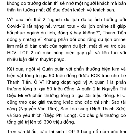
không có trưởng đoàn thì sẽ nhờ một người khách mà bản
thân tin tưởng nhất để đưa đoàn khách về khách sạn.
Với câu hỏi thứ 2 “ngành du lịch đã bị ảnh hưởng bởi
Covid-19 rất nặng nề, virtual tour – du lịch online sẽ giúp
hồi phục ngành du lịch, đồng ý hay không?”, Thanh Tiến
đồng ý nhưng Vĩ Khang phản đối cho rằng du lịch online
làm mất đi bản chất của ngành du lịch, mất đi vai trò của
HDV. TOP 2 có màn hùng biện gay gắt và liên tục với
nhiều luận điểm thuyết phục.
Kết quả, ngôi vị Quán quân với phần thưởng hiện kim và
hiện vật tổng trị giá 60 triệu đồng được BGK trao cho Lê
Thanh Tiến; Ô Vĩ Khang đoạt ngôi vị Á quân 1 là phần
thưởng tổng trị giá 50 triệu đồng, Á quân 2 là Nguyễn Thị
Diệu Mi với phần thưởng tổng trị giá 45 triệu đồng. BTC
cũng trao các giải thưởng khác cho các thí sinh: Sao tài
năng (Nguyễn Văn Tâm), Sao tỏa sáng (Ngô Thanh Sơn)
và Sao yêu thích (Diệp Phi Long). Cơ cấu giải thưởng có
tổng giá trị lên tới 300 triệu đồng.
Trên sân khấu, các thí sinh TOP 3 bùng nổ cảm xúc khi