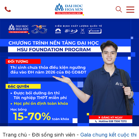
Trang chủ
-
Đời sống sinh viên
-
Gala chung kết cuộc thi