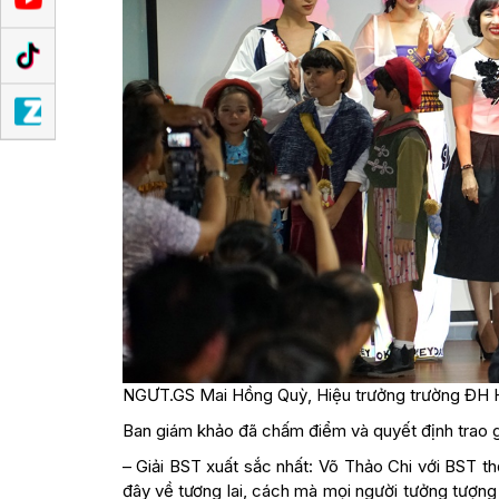
NGƯT.GS Mai Hồng Quỳ, Hiệu trưởng trường ĐH Ho
Ban giám khảo đã chấm điểm và quyết định trao gi
– Giải BST xuất sắc nhất: Võ Thảo Chi với BST th
đây về tương lai, cách mà mọi người tưởng tượng t