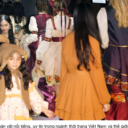
 vật nổi tiếng, uy tín trong ngành thời trang Việt Nam và thế giớ