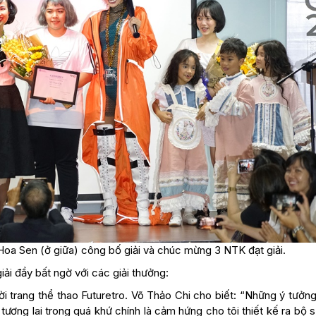
a Sen (ở giữa) công bố giải và chúc mừng 3 NTK đạt giải.
ải đầy bất ngờ với các giải thưởng:
ời trang thể thao Futuretro. Võ Thảo Chi cho biết: “Những ý tưởn
ương lai trong quá khứ chính là cảm hứng cho tôi thiết kế ra bộ 