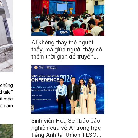
AI không thay thế người
thầy, mà giúp người thầy có
thêm thời gian để truyền
cảm hứng
 chúng
d tale”
vật mặc
sẽ cảm
Sinh viên Hoa Sen báo cáo
nghiên cứu về AI trong học
tiếng Anh tại Union TESOL