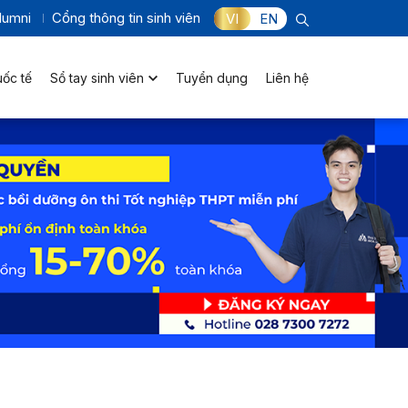
lumni
Cổng thông tin sinh viên
VI
EN
uốc tế
Sổ tay sinh viên
Tuyển dụng
Liên hệ