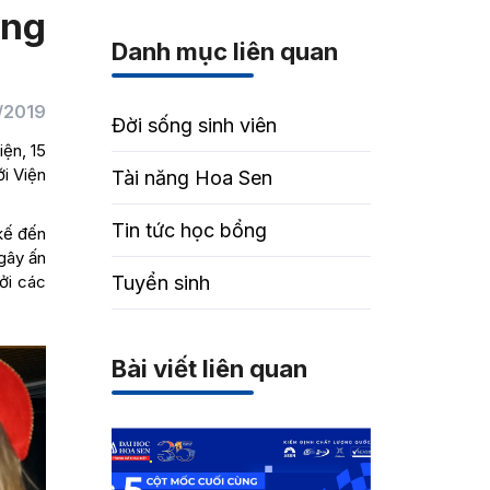
ang
Danh mục liên quan
/2019
Đời sống sinh viên
iện, 15
ới Viện
Tài năng Hoa Sen
Tin tức học bổng
kế đến
 gây ấn
ởi các
Tuyển sinh
Bài viết liên quan