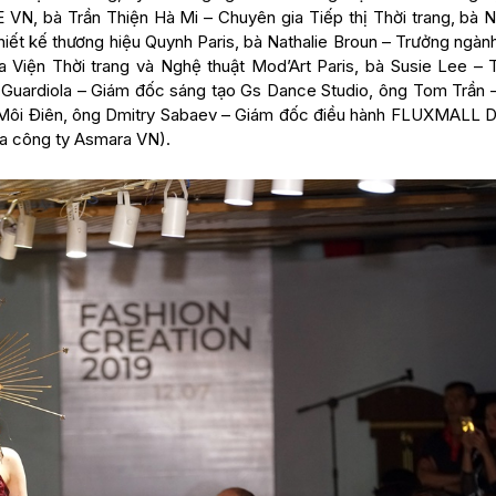
E VN, bà Trần Thiện Hà Mi – Chuyên gia Tiếp thị Thời trang, bà 
iết kế thương hiệu Quynh Paris, bà Nathalie Broun – Trưởng ngàn
ủa Viện Thời trang và Nghệ thuật Mod’Art Paris, bà Susie Lee – 
 Guardiola – Giám đốc sáng tạo Gs Dance Studio, ông Tom Trần 
u Môi Điên, ông Dmitry Sabaev – Giám đốc điều hành FLUXMALL 
ủa công ty Asmara VN).