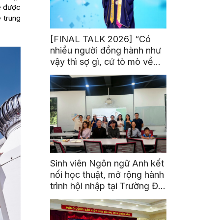
sẽ được
 trung
[FINAL TALK 2026] “Có
nhiều người đồng hành như
vậy thì sợ gì, cứ tò mò về
thế giới thôi”
Sinh viên Ngôn ngữ Anh kết
nối học thuật, mở rộng hành
trình hội nhập tại Trường Đại
học Quốc gia Malaysia