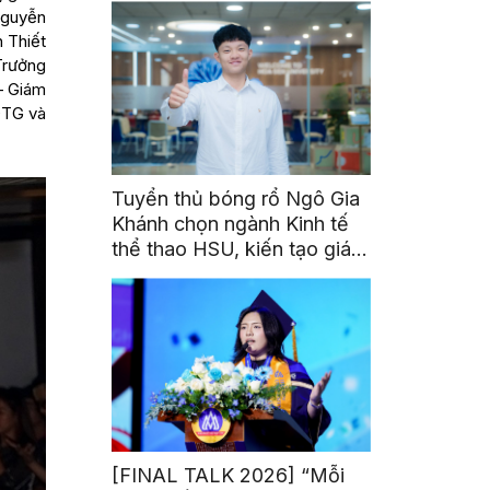
Nguyễn
h Thiết
Trưởng
– Giám
DTG và
Tuyển thủ bóng rổ Ngô Gia
Khánh chọn ngành Kinh tế
thể thao HSU, kiến tạo giá
trị từ đam mê thể thao
[FINAL TALK 2026] “Mỗi