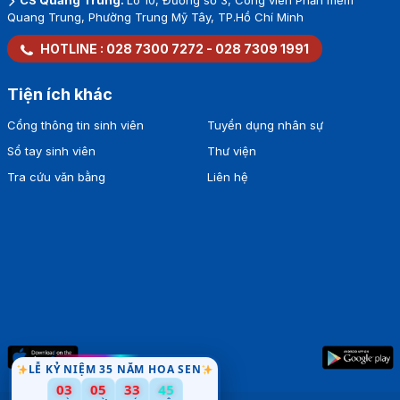
Quang Trung, Phường Trung Mỹ Tây, TP.Hồ Chí Minh
HOTLINE :
028 7300 7272
-
028 7309 1991
Tiện ích khác
Cổng thông tin sinh viên
Tuyển dụng nhân sự
Sổ tay sinh viên
Thư viện
Tra cứu văn bằng
Liên hệ
LỄ KỶ NIỆM 35 NĂM HOA SEN
03
05
33
44