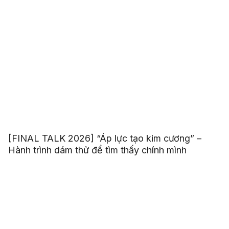
[FINAL TALK 2026] “Áp lực tạo kim cương” –
Hành trình dám thử để tìm thấy chính mình