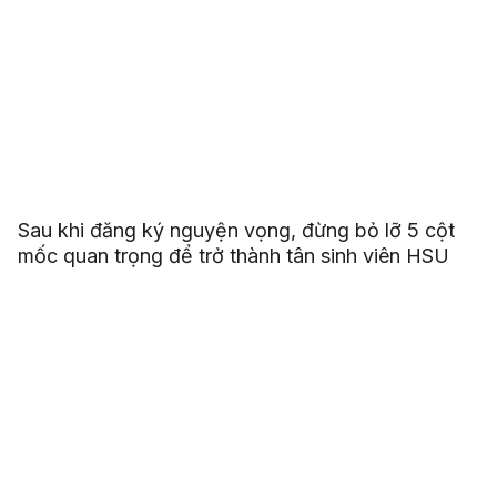
Sau khi đăng ký nguyện vọng, đừng bỏ lỡ 5 cột
mốc quan trọng để trở thành tân sinh viên HSU