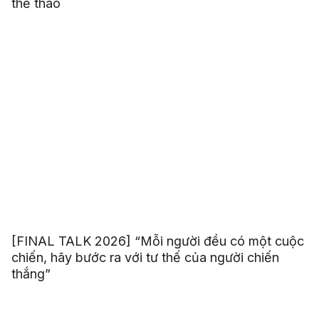
thể thao
[FINAL TALK 2026] “Mỗi người đều có một cuộc
chiến, hãy bước ra với tư thế của người chiến
thắng”