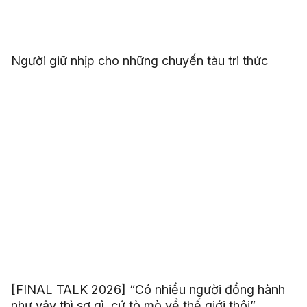
Người giữ nhịp cho những chuyến tàu tri thức
[FINAL TALK 2026] “Có nhiều người đồng hành
như vậy thì sợ gì, cứ tò mò về thế giới thôi”