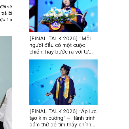
đội sẽ
trả lời
ợc 1,5
[FINAL TALK 2026] “Mỗi
người đều có một cuộc
chiến, hãy bước ra với tư
thế của người chiến thắng”
[FINAL TALK 2026] “Áp lực
tạo kim cương” – Hành trình
dám thử để tìm thấy chính