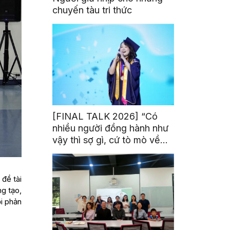
chuyến tàu tri thức
[FINAL TALK 2026] “Có
nhiều người đồng hành như
vậy thì sợ gì, cứ tò mò về
thế giới thôi”
 đề tài
ng tạo,
ỏi phản