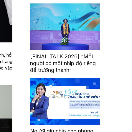
mình
nh, hồi
[FINAL TALK 2026] “Mỗi
ã trang
người có một nhịp độ riêng
ước vào
để trưởng thành”
Người giữ nhịp cho những