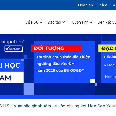
Hoa Sen 35 năm
A
Về HSU
Đào tạo
Tuyển sinh
Liên kết Q
HSU xuất sắc giành tấm vé vào chung kết Hoa Sen Young 