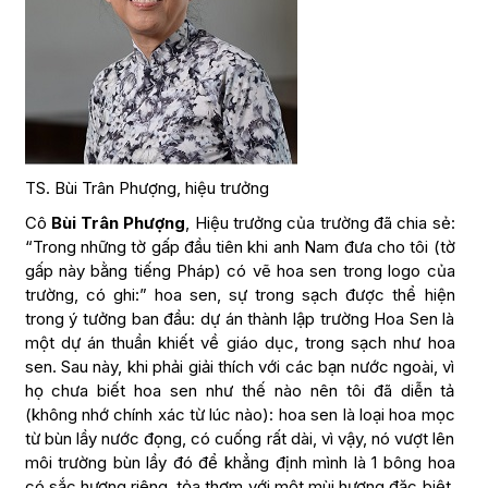
TS. Bùi Trân Phượng, hiệu trưởng
Cô
Bùi Trân Phượng
, Hiệu trưởng của trường đã chia sẻ:
“Trong những tờ gấp đầu tiên khi anh Nam đưa cho tôi (tờ
gấp này bằng tiếng Pháp) có vẽ hoa sen trong logo của
trường, có ghi:” hoa sen, sự trong sạch được thể hiện
trong ý tưởng ban đầu: dự án thành lập trường Hoa Sen là
một dự án thuần khiết về giáo dục, trong sạch như hoa
sen. Sau này, khi phải giải thích với các bạn nước ngoài, vì
họ chưa biết hoa sen như thế nào nên tôi đã diễn tả
(không nhớ chính xác từ lúc nào): hoa sen là loại hoa mọc
từ bùn lầy nước đọng, có cuống rất dài, vì vậy, nó vượt lên
môi trường bùn lầy đó để khẳng định mình là 1 bông hoa
có sắc hương riêng, tỏa thơm với một mùi hương đặc biệt.