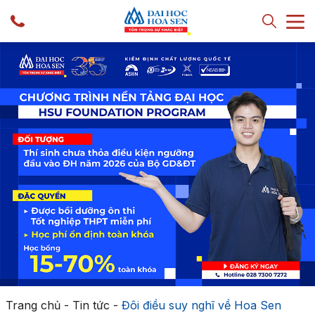
Trang chủ
-
Tin tức
-
Đôi điều suy nghĩ về Hoa Sen