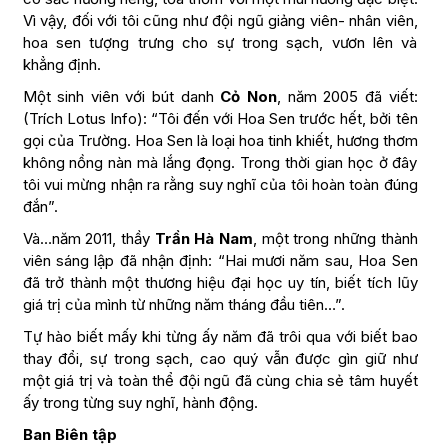
Vì vậy, đối với tôi cũng như đội ngũ giảng viên- nhân viên,
hoa sen tượng trưng cho sự trong sạch, vươn lên và
khẳng định.
Một sinh viên với bút danh
Cỏ Non
, năm 2005 đã viết:
(Trích Lotus Info): “Tôi đến với Hoa Sen trước hết, bởi tên
gọi của Trường. Hoa Sen là loại hoa tinh khiết, hương thơm
không nồng nàn mà lắng đọng. Trong thời gian học ở đây
tôi vui mừng nhận ra rằng suy nghĩ của tôi hoàn toàn đúng
đắn”.
Và…năm 2011, thầy
Trần Hà Nam
, một trong những thành
viên sáng lập đã nhận định: “Hai mươi năm sau, Hoa Sen
đã trở thành một thương hiệu đại học uy tín, biết tích lũy
giá trị của mình từ những năm tháng đầu tiên…”.
Tự hào biết mấy khi từng ấy năm đã trôi qua với biết bao
thay đổi, sự trong sạch, cao quý vẫn được gìn giữ như
một giá trị và toàn thể đội ngũ đã cùng chia sẻ tâm huyết
ấy trong từng suy nghĩ, hành động.
Ban Biên tập