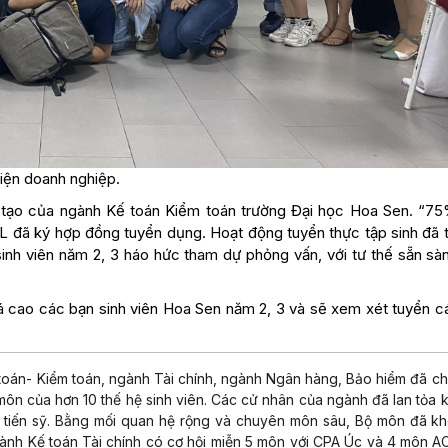
diện doanh nghiệp.
 tạo của ngành Kế toán Kiểm toán trường Đại học Hoa Sen. “75
L đã ký hợp đồng tuyển dụng. Hoạt động tuyển thực tập sinh đã t
sinh viên năm 2, 3 háo hức tham dự phỏng vấn, với tư thế sẵn sà
 cao các bạn sinh viên Hoa Sen năm 2, 3 và sẽ xem xét tuyển c
toán- Kiểm toán, ngành Tài chính, ngành Ngân hàng, Bảo hiểm đã c
môn của hơn 10 thế hệ sinh viên. Các cử nhân của ngành đã lan tỏa 
 tiến sỹ. Bằng mối quan hệ rộng và chuyên môn sâu, Bộ môn đã k
ành Kế toán Tài chính có cơ hội miễn 5 môn với CPA Úc và 4 môn A