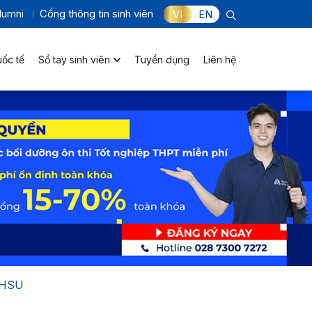
lumni
Cổng thông tin sinh viên
VI
EN
uốc tế
Sổ tay sinh viên
Tuyển dụng
Liên hệ
n HSU