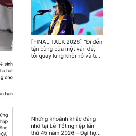
[FINAL TALK 2026] “Đi đến
tận cùng của một vấn đề,
tôi quay lưng khỏi nó và tìm
kiếm một bóng tối khác”
% sinh
hu hút
ng cho
ác bạn
hứng
Những khoảnh khắc đáng
khắp
nhớ tại Lễ Tốt nghiệp lần
hông
thứ 45 năm 2026 – Đại học
CCA.