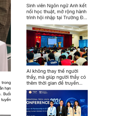
Sinh viên Ngôn ngữ Anh kết
nối học thuật, mở rộng hành
trình hội nhập tại Trường Đại
học Quốc gia Malaysia
AI không thay thế người
thầy, mà giúp người thầy có
 trong
thêm thời gian để truyền
ắn hạn
cảm hứng
. Buổi
 tuyển