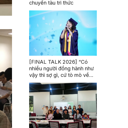
chuyến tàu tri thức
[FINAL TALK 2026] “Có
nhiều người đồng hành như
vậy thì sợ gì, cứ tò mò về
thế giới thôi”