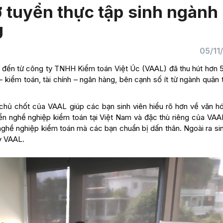
 tuyển thực tập sinh ngành
U
05/11
p đến từ công ty TNHH Kiểm toán Việt Úc (VAAL) đã thu hút hơn 5
kiểm toán, tài chính – ngân hàng, bên cạnh số ít từ ngành quản t
 chủ chốt của VAAL giúp các bạn sinh viên hiểu rõ hơn về văn hó
iển nghề nghiệp kiểm toán tại Việt Nam và đặc thù riêng của VAAL
ghề nghiệp kiểm toán mà các bạn chuẩn bị dấn thân. Ngoài ra sin
y VAAL.