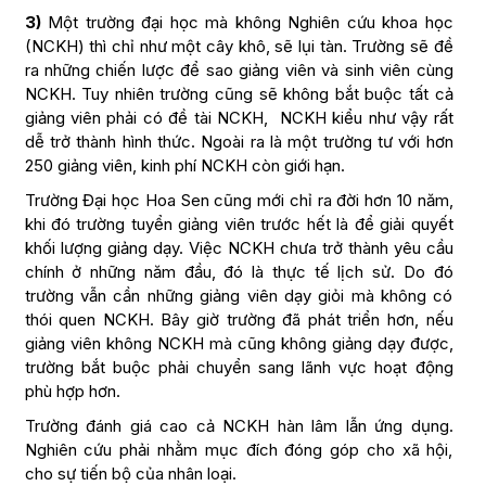
3)
Một trường đại học mà không Nghiên cứu khoa học
(NCKH) thì chỉ như một cây khô, sẽ lụi tàn. Trường sẽ đề
ra những chiến lược để sao giảng viên và sinh viên cùng
NCKH. Tuy nhiên trường cũng sẽ không bắt buộc tất cả
giảng viên phải có đề tài NCKH, NCKH kiểu như vậy rất
dễ trở thành hình thức. Ngoài ra là một trường tư với hơn
250 giảng viên, kinh phí NCKH còn giới hạn.
Trường Đại học Hoa Sen cũng mới chỉ ra đời hơn 10 năm,
khi đó trường tuyển giảng viên trước hết là để giải quyết
khối lượng giảng dạy. Việc NCKH chưa trở thành yêu cầu
chính ở những năm đầu, đó là thực tế lịch sử. Do đó
trường vẫn cần những giảng viên dạy giỏi mà không có
thói quen NCKH. Bây giờ trường đã phát triển hơn, nếu
giảng viên không NCKH mà cũng không giảng dạy được,
trường bắt buộc phải chuyển sang lãnh vực hoạt động
phù hợp hơn.
Trường đánh giá cao cả NCKH hàn lâm lẫn ứng dụng.
Nghiên cứu phải nhằm mục đích đóng góp cho xã hội,
cho sự tiến bộ của nhân loại.