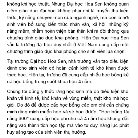
không khí học thuật. Nhưng Đại học Hoa Sen không quan
niệm giáo dục đại học không phải chỉ là truyền thụ kiến
thức, kỹ năng chuyên môn của ngành nghề, mà còn là nơi
sinh viên bổ sung kiến thức nhân văn, xã hội, những kỹ
năng mềm, nhằm hoàn thiện bản thân khi ra đời thông qua
chương trình giáo dục khai phóng. Hiện Đại học Hoa Sen
vẫn là trường đại học duy nhất ở Việt Nam cung cấp một
chương trình giáo dục khai phóng cho sinh viên lựa chọn.
Tại trường Đại học Hoa Sen, nhà trường vẫn tạo điều kiện
dành cho sinh viên có hoàn cảnh kinh tế khó khan được
theo học. Hiện tại, trường đã cung cấp nhiều học bổng kể
cả học bổng trong suốt khóa học 4 năm.
Chúng tôi cũng ý thức rằng học sinh mà có điều kiện khó
khăn về kinh tế, khó khăn về vùng miền, thật khó mà học
giỏi. Do đó để được cấp học bổng các em chỉ cần chứng
minh rằng mình muốn học và sẽ học được. “Học bổng tài
năng 300” cung cấp học phí cho cả 4 năm học không đặt
nặng vào thành tích học tập mà vào tư duy, năng lực phát
huy sáng tạo của sinh viên thụ hưởng.