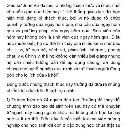
Giáo sư John Vũ đã nêu ra những thách thức và nhức nhối
cho nền giáo dục hiện nay: “…hệ thống giáo dục đại học
hiện thời đang bị thách thức, bởi vì nó được tổ chức
quanh ý tưởng của ngày hôm qua, nhu cầu của ngày hôm
qua và phương pháp của ngày hôm qua…Sinh viên của
hôm nay không còn là sinh viên của ngày hôm qua. Điều
học muốn biết, họ có thể tìm thấy qua nhiều kênh như báo
chí, ti vi, từ bạn bè, sách vở, phim ảnh, Internet, phòng
chat, v.v. Chính vì thế họ không cần nhiều bài giảng nhưng
họ cần nhiều hướng dẫn để áp dụng chúng, để dùng
chúng cho nghề nghiệp của mình và trở thành người đóng
góp cho lợi ích của xã hội”.
Đứng trước những thách thức này trường đã đưa ra những
chiến lược dựa trên 6 cột trụ chính.
1)
Trường hiện có 24 ngành đào tạo. Trường đã thay đổi
chương trình đào tạo để sinh viên sau này có thể chuyển
từ ngành này sang ngành khác mà không phải học lại hay
học lại ít có thể. Điều này là cần thiết khi mà việc hướng
nghiệp cho học sinh khi còn ở bậc trung học chưa thật sự