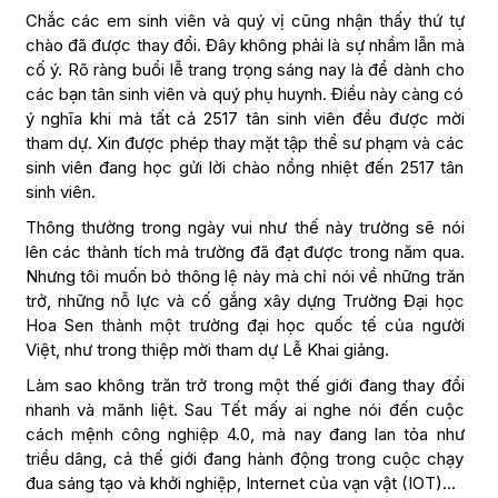
Chắc các em sinh viên và quý vị cũng nhận thấy thứ tự
chào đã được thay đổi. Đây không phải là sự nhầm lẫn mà
cố ý. Rõ ràng buổi lễ trang trọng sáng nay là để dành cho
các bạn tân sinh viên và quý phụ huynh. Điều này càng có
ý nghĩa khi mà tất cả 2517 tân sinh viên đều được mời
tham dự. Xin được phép thay mặt tập thể sư phạm và các
sinh viên đang học gửi lời chào nồng nhiệt đến 2517 tân
sinh viên.
Thông thường trong ngày vui như thế này trường sẽ nói
lên các thành tích mà trường đã đạt được trong năm qua.
Nhưng tôi muốn bỏ thông lệ này mà chỉ nói về những trăn
trở, những nỗ lực và cố gắng xây dựng Trường Đại học
Hoa Sen thành một trường đại học quốc tế của người
Việt, như trong thiệp mời tham dự Lễ Khai giảng.
Làm sao không trăn trở trong một thế giới đang thay đổi
nhanh và mãnh liệt. Sau Tết mấy ai nghe nói đến cuộc
cách mệnh công nghiệp 4.0, mà nay đang lan tỏa như
triều dâng, cả thế giới đang hành động trong cuộc chạy
đua sáng tạo và khởi nghiệp, Internet của vạn vật (IOT)…