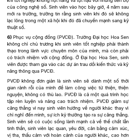
khi tốt nghiệp không hụt hẫng và tụt hậu với những tiến bộ
của công nghệ số. Sinh viên vào học bây giờ, 4 năm sau
mới ra trường, trường tin rằng sinh viên khi đó sẽ không
lạc lõng trong một xã hội khi đó đã chuyển mạnh sang kỹ
thuật số.
6)
Phục vụ cộng đồng (PVCĐ). Trường Đại học Hoa Sen
không chỉ chủ trương khi sinh viên tốt nghiệp phải thành
thạo trong lãnh vực chuyên môn của mình, mà còn phải
có trách nhiệm với cộng đồng. Ở Đại học Hoa Sen, sinh
viên được tham gia vào các dự án trau dồi kiến thức và kỹ
năng thông qua PVCĐ.
PVCĐ không đơn giản là sinh viên sẽ dành một số thời
gian rảnh rỗi của mình để làm công việc từ thiện, thiện
nguyện, không có thù lao. PVCĐ là cả một quá trình học
tập rèn luyện và nâng cao trách nhiệm. PVCĐ giảm sự
căng thẳng vì nay sinh viên hướng về người khác thay vì
chỉ nghĩ đến mình, sự ích kỷ thường tạo ra sự căng thẳng.
Sinh viên sẽ có cuộc sống lành mạnh cả về thể chất lẫn
tinh thần, sinh viên lạc quan, yêu đời, cân bằng cảm xúc,
vị tha, thấu cảm với hoàn cảnh của người khác, cao hơn