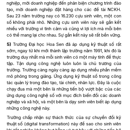
nghiệp, mời doanh nghiệp đến phản biện chương trình đào
tạo, mời doanh nghiệp đặt hàng cho các đề tài NCKH.
Sau 23 năm trường nay có 16.230 cựu sinh viên, một con
số không phải nhỏ. Những cựu sinh viên này sẽ gắn kết
nhiều với trường vì tình cảm và cũng vì lợi ích mà mỗi bên
có thể mang lại cho nhau. Sự gắn kết này sẽ rất bền vững.
5)
Trường Đại học Hoa Sen đã áp dụng kỹ thuật số rất
sớm, ngay từ khi mới thành lập trường năm 1991, khi đó là
trường duy nhất mà mỗi sinh viên có một máy tính để thực
tập. Tận dụng công nghệ luôn luôn là chủ trương của
trường. Trường càng ngày càng áp dụng nhiều phần mềm
mô phỏng trong giảng. Ứng dụng kỹ thuật số trong công
tác quản lý trong đào tạo, tài chính, nhân lực. Đây là cuộc
chạy đua mà một bên là những tiến bộ vượt bậc của các
ứng dụng công nghệ số với mục đích biến đổi các doanh
nghiệp và xã hội, và một bên là dạy sinh viên biết áp dụng
những công nghệ này.
Trường chấp nhận sự thách thức của sự chuyển đổi kỹ
thuật số (digital transformation) này để sao cho sinh viên