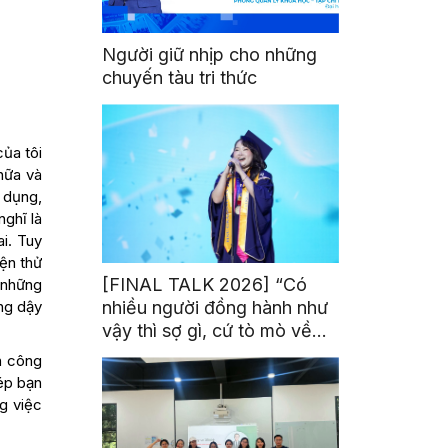
Người giữ nhịp cho những
chuyến tàu tri thức
của tôi
hữa và
 dụng,
nghĩ là
ai. Tuy
ện thử
[FINAL TALK 2026] “Có
 những
ng dậy
nhiều người đồng hành như
vậy thì sợ gì, cứ tò mò về
thế giới thôi”
h công
ép bạn
ng việc