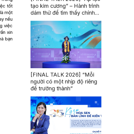
tạo kim cương” – Hành trình
iệc tốt
 là một
dám thử để tìm thấy chính
ay nếu
mình
g việc
ấn xin
mà bạn
[FINAL TALK 2026] “Mỗi
người có một nhịp độ riêng
để trưởng thành”