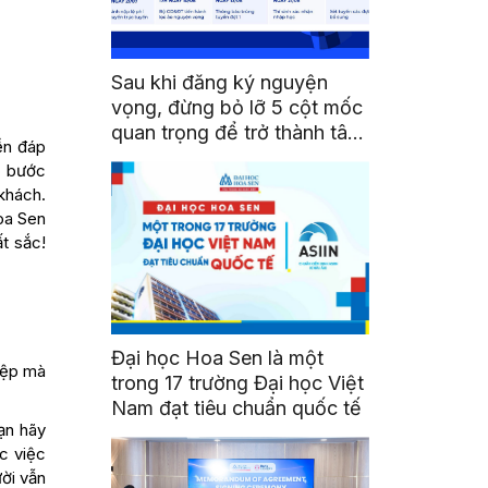
Sau khi đăng ký nguyện
vọng, đừng bỏ lỡ 5 cột mốc
quan trọng để trở thành tân
ền đáp
sinh viên HSU
ẽ bước
khách.
oa Sen
ất sắc!
Đại học Hoa Sen là một
iệp mà
trong 17 trường Đại học Việt
Nam đạt tiêu chuẩn quốc tế
ạn hãy
c việc
ười vẫn