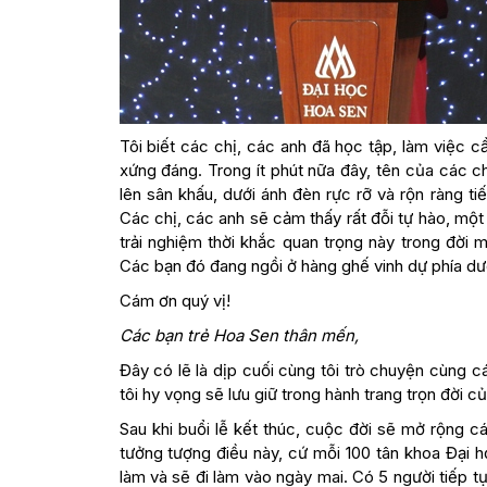
Tôi biết các chị, các anh đã học tập, làm việc
xứng đáng. Trong ít phút nữa đây, tên của các c
lên sân khấu, dưới ánh đèn rực rỡ và rộn ràng t
Các chị, các anh sẽ cảm thấy rất đỗi tự hào, mộ
trải nghiệm thời khắc quan trọng này trong đời m
Các bạn đó đang ngồi ở hàng ghế vinh dự phía dướ
Cám ơn quý vị!
Các bạn trẻ Hoa Sen thân mến,
Đây có lẽ là dịp cuối cùng tôi trò chuyện cùng 
tôi hy vọng sẽ lưu giữ trong hành trang trọn đời c
Sau khi buổi lễ kết thúc, cuộc đời sẽ mở rộng 
tưởng tượng điều này, cứ mỗi 100 tân khoa Đại 
làm và sẽ đi làm vào ngày mai. Có 5 người tiếp t