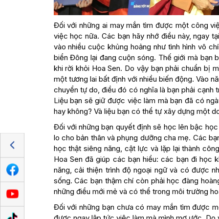
Đối với những ai may mắn tìm được một công việ
việc học nữa. Các bạn hãy nhớ điều này, ngay tại
vào nhiều cuộc khủng hoảng như tình hình vô ch
biển Đông lại đang cuộn sóng. Thế giới mà bạn b
khi rời khỏi Hoa Sen. Do vậy bạn phải chuẩn bị m
một tương lai bất định với nhiều biến động. Vào 
chuyển tự do, điều đó có nghĩa là bạn phải cạnh 
Liệu bạn sẽ giữ được việc làm mà bạn đã có ngà
hay không? Và liệu bạn có thể tự xây dựng một d
Đối với những bạn quyết định sẽ học lên bậc học
lo cho bản thân và phụng dưỡng cha mẹ. Các bạn
học thật siêng năng, cật lực và lặp lại thành cô
Hoa Sen đã giúp các bạn hiểu: các bạn đi học k
năng, cải thiện trình độ ngoại ngữ và có được 
sống. Các bạn thậm chí còn phải học đàng hoàn
những điều mới mẻ và có thể trong môi trường hoà
Đối với những bạn chưa có may mắn tìm được một
được ngay lập tức việc làm mà mình mơ ước. Do v