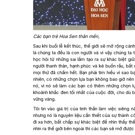
Các bạn trẻ Hoa Sen thân mến,
Sau khi buổi lễ kết thúc, thế giới sẽ mở rộng cá
là chúng ta đều là con người và vì vậy chúng ta
học hỏi từ những sai lầm tạo ra sự khác biệt gi
người thanh thản, hạnh phúc và kẻ buồn rầu, bất m
mọi thứ đã chấm hết. Bạn phải tìm hiểu vì sao bạn
nhiên, có những chọn lựa bạn không bao giờ nên 
nó, vì nó sẽ làm các bạn có thêm những chọn lự
khoảnh khắc đen tối nhất của cuộc đời, cho dù 
vững vàng.
Tôi tin vào giá trị của tinh thần làm việc siê
nhưng nó là nguyên liệu cần thiết của sự thành 
đi xa hơn, bất chấp sự khác biệt để nhìn thấy th
nhìn ra thế giới bên ngoài thì các bạn sẽ mở đượ