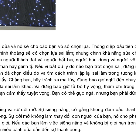
nh cửa và nó sẽ cho các bạn vô số chọn lựa. Thông điệp đầu tiên 
 thỉnh thoảng sẽ có chọn lựa sai lầm; nhưng chính khả năng sửa c
ữa người thành đạt và người thất bại, người hữu dụng và người vô
ãn hay ganh tị. Nếu vì bất cứ lý do nào bạn trót chọn sai, đừng 
 đã chọn điều đó và tìm cách tránh lặp lại sai lầm trong tương l
lấy. Chẳng hạn, hãy tránh xa ma túy, đừng bao giờ nghĩ đến chuy
a sai lầm khác. Và đừng bao giờ từ bỏ hy vọng, thậm chí trong
bạn cảm thấy tuyệt vọng. Bạn có thể gục ngã, nhưng bạn phải đứ
ng năng và sự cởi mở. Sự siêng năng, cố gắng không đảm bảo thàn
công. Sự cởi mở không làm thay đổi con người của bạn, nó cho ph
ế giới. Nếu các bạn làm việc siêng năng và không bị giới hạn tro
c nhiều cánh cửa dẫn đến sự thành công.