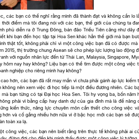
c, các bạn có thể nghĩ rằng mình đã thành đạt và không cần lo l
 thời điểm mà tôi đang nói với các bạn, thế giới của chúng ta đ
ính phủ diễn ra ở Trung Đông, bán đảo Triều Tiên căng như dây đ
iết khi bạn đến học tập tại Hoa Sen khác hẳn thế giới mà bạn bư
ình thật tốt, không phải chỉ vì một công việc bạn đã có được mà
năm 2015, thị trường chung Asean sẽ cho phép lực lượng lao động 
tranh với nguồn nhân lực đến từ Thái Lan, Malaysia, Singapore, M
y hôm nay hay không? Liệu bạn có thể tìm được một công việc t
oanh nghiệp cho riêng mình hay không?
 cao hơn, các bạn đã rất may mắn vì chưa phải gánh áp lực kiếm t
 không nên xem việc đi học tiếp là một điều đương nhiên. Các bạ
ng mà bạn từng có tại Đại học Hoa Sen. Tôi hy vọng ba, bốn năm 
hông phải vì bằng cấp hay danh dự của gia đình mà là để nâng 
những kiến thức, năng lực chuyên môn cần thiết cho công việc v
g hơn và cố gắng nhiều hơn nữa vì ở bậc học mới các bạn sẽ đư
n toàn xa lạ.
 công việc, các bạn nên biết rằng trên thực tế không phải ai c
ậy, đừng đợi cho đến khi mình thấy được một công việc lý tưởng.