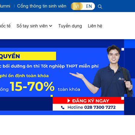
lumni
Cổng thông tin sinh viên
VI
EN
uốc tế
Sổ tay sinh viên
Tuyển dụng
Liên hệ