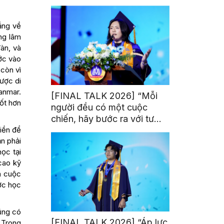
trị từ đam mê thể thao
ắng về
ang lâm
àn, và
ớc vào
 còn vì
được di
yanmar.
[FINAL TALK 2026] “Mỗi
ốt hơn
người đều có một cuộc
chiến, hãy bước ra với tư
iền để
thế của người chiến thắng”
n phải
học tại
cao kỹ
à cuộc
ợc học
ũng có
[FINAL TALK 2026] “Áp lực
 Trong