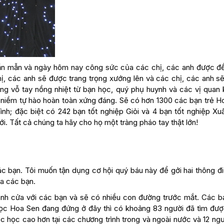
 cần mẫn và ngày hôm nay công sức của các chị, các anh được đ
hị, các anh sẽ được trang trọng xướng lên và các chị, các anh s
iếng vỗ tay nồng nhiệt từ bạn học, quý phụ huynh và các vị quan 
t niềm tự hào hoàn toàn xứng đáng. Sẽ có hơn 1300 các bạn trẻ H
ình; đặc biệt có 242 bạn tốt nghiệp Giỏi và 4 bạn tốt nghiệp Xu
i. Tất cả chúng ta hãy cho họ một tràng pháo tay thật lớn!
các bạn. Tôi muốn tận dụng cơ hội quý báu này để gởi hai thông đ
ủa các bạn.
cánh cửa với các bạn và sẽ có nhiều con đường trước mắt. Các b
học Hoa Sen đang đứng ở đây thì có khoảng 83 người đã tìm đượ
ục học cao hơn tại các chương trình trong và ngoài nước và 12 ng