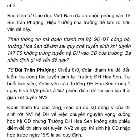
chế.
Báo điện tử Giáo dục Việt Nam đã có cuộc phỏng vấn TS
Bùi Trân Phượng, Hiệu trưởng nhà trường để làm rõ hơn
vấn đề này.
Theo thông tin mà đoàn thanh tra Bộ GD-ĐT công bố,
trường Hoa Sen đã làm sai quy chế tuyển sinh khi tuyển
147 TS không trúng tuyển hệ ĐH vào CĐ của trường. Bà
nhận định gì về vấn đề này?
TS
Bùi Trân Phượng:
Chiều 8/9, đoàn thanh tra đã đến
kiểm tra công tác tuyển sinh tại Trường ĐH Hoa Sen. Tại
buổi làm việc, đoàn yêu cầu Trường ĐH Hoa Sen trong 2
ngày 9 và 10/9 phải trả 147 phiếu điểm để thí sinh kịp thời
gian xét tuyển NV2.
Đoàn thanh tra cho rằng, mặc dù có sự đồng ý của thí
sinh rớt NV1 hệ ĐH về việc chuyển nguyện vọng xuống
học hệ CĐ nhưng Trường ĐH Hoa Sen không cấp phiếu
điểm để thí sinh xét tuyển NV2 và gọi thí sinh hệ CĐ nhập
học trước ngày 15/9 là sai quy định.