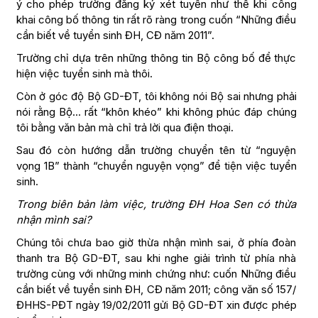
ý cho phép trường đăng ký xét tuyển như thế khi công
khai công bố thông tin rất rõ ràng trong cuốn “Những điều
cần biết về tuyển sinh ĐH, CĐ năm 2011”.
Trường chỉ dựa trên những thông tin Bộ công bố để thực
hiện việc tuyển sinh mà thôi.
Còn ở góc độ Bộ GD-ĐT, tôi không nói Bộ sai nhưng phải
nói rằng Bộ… rất “khôn khéo” khi không phúc đáp chúng
tôi bằng văn bản mà chỉ trả lời qua điện thoại.
Sau đó còn hướng dẫn trường chuyển tên từ “nguyện
vọng 1B” thành “chuyển nguyện vọng” để tiện việc tuyển
sinh.
Trong biên bản làm việc, trường ĐH Hoa Sen có thừa
nhận mình sai?
Chúng tôi chưa bao giờ thừa nhận mình sai, ở phía đoàn
thanh tra Bộ GD-ĐT, sau khi nghe giải trình từ phía nhà
trường cùng với những minh chứng như: cuốn Những điều
cần biết về tuyển sinh ĐH, CĐ năm 2011; công văn số 157/
ĐHHS-PĐT ngày 19/02/2011 gửi Bộ GD-ĐT xin được phép