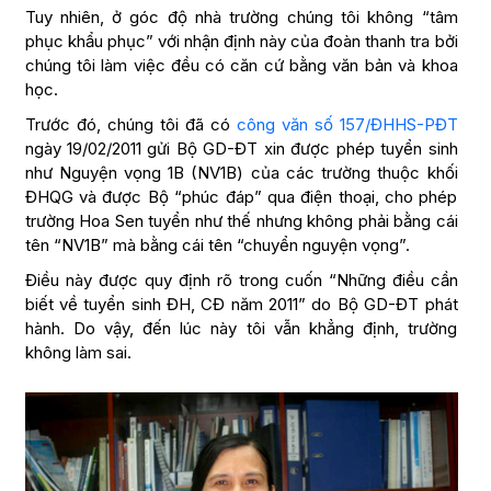
Tuy nhiên, ở góc độ nhà trường chúng tôi không “tâm
phục khẩu phục” với nhận định này của đoàn thanh tra bởi
chúng tôi làm việc đều có căn cứ bằng văn bản và khoa
học.
Trước đó, chúng tôi đã có
công văn số 157/ĐHHS-PĐT
ngày 19/02/2011 gửi Bộ GD-ĐT xin được phép tuyển sinh
như Nguyện vọng 1B (NV1B) của các trường thuộc khối
ĐHQG và được Bộ “phúc đáp” qua điện thoại, cho phép
trường Hoa Sen tuyển như thế nhưng không phải bằng cái
tên “NV1B” mà bằng cái tên “chuyển nguyện vọng”.
Điều này được quy định rõ trong cuốn “Những điều cần
biết về tuyển sinh ĐH, CĐ năm 2011” do Bộ GD-ĐT phát
hành. Do vậy, đến lúc này tôi vẫn khẳng định, trường
không làm sai.