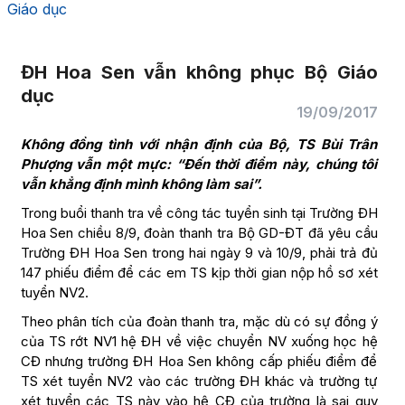
Giáo dục
ĐH Hoa Sen vẫn không phục Bộ Giáo
dục
19/09/2017
Không đồng tình với nhận định của Bộ, TS Bùi Trân
Phượng vẫn một mực: “Đến thời điểm này, chúng tôi
vẫn khẳng định mình không làm sai”.
Trong buổi thanh tra về công tác tuyển sinh tại Trường ĐH
Hoa Sen chiều 8/9, đoàn thanh tra Bộ GD-ĐT đã yêu cầu
Trường ĐH Hoa Sen trong hai ngày 9 và 10/9, phải trả đủ
147 phiếu điểm để các em TS kịp thời gian nộp hồ sơ xét
tuyển NV2.
Theo phân tích của đoàn thanh tra, mặc dù có sự đồng ý
của TS rớt NV1 hệ ĐH về việc chuyển NV xuống học hệ
CĐ nhưng trường ĐH Hoa Sen không cấp phiếu điểm để
TS xét tuyển NV2 vào các trường ĐH khác và trường tự
xét tuyển các TS này vào hệ CĐ của trường là sai quy