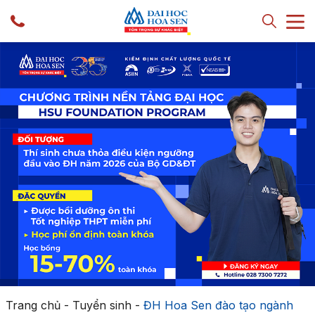
Trang chủ
-
Tuyển sinh
-
ĐH Hoa Sen đào tạo ngành