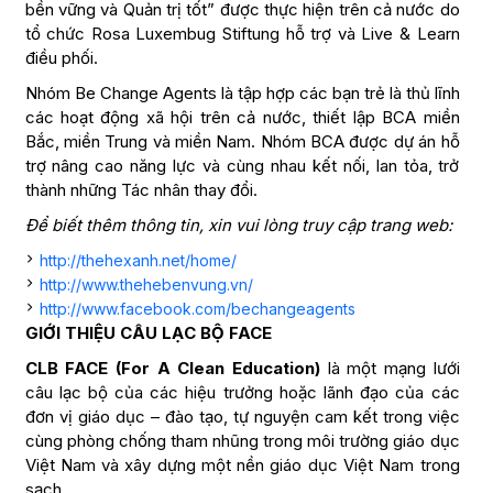
bền vững và Quản trị tốt” được thực hiện trên cả nước do
tổ chức Rosa Luxembug Stiftung hỗ trợ và Live & Learn
điều phối.
Nhóm Be Change Agents là tập hợp các bạn trẻ là thủ lĩnh
các hoạt động xã hội trên cả nước, thiết lập BCA miền
Bắc, miền Trung và miền Nam. Nhóm BCA được dự án hỗ
trợ nâng cao năng lực và cùng nhau kết nối, lan tỏa, trở
thành những Tác nhân thay đổi.
Để biết thêm thông tin, xin vui lòng truy cập trang web:
http://thehexanh.net/home/
http://www.thehebenvung.vn/
http://www.facebook.com/bechangeagents
GIỚI THIỆU CÂU LẠC BỘ FACE
CLB FACE (For A Clean Education)
là một mạng lưới
câu lạc bộ của các hiệu trưởng hoặc lãnh đạo của các
đơn vị giáo dục – đào tạo, tự nguyện cam kết trong việc
cùng phòng chống tham nhũng trong môi trường giáo dục
Việt Nam và xây dựng một nền giáo dục Việt Nam trong
sạch.