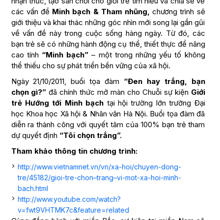
nhận thức, tạo sân chơi cho giới trẻ tìm hiểu và chia sẻ về
các vấn đề
Minh bạch & Tham nhũng,
chương trình sẽ
giới thiệu và khai thác những góc nhìn mới song lại gần gũi
về vấn đề này trong cuộc sống hàng ngày. Từ đó, các
bạn trẻ sẽ có những hành động cụ thể, thiết thực để nâng
cao tính
“Minh bạch”
– một trong những yếu tố không
thể thiếu cho sự phát triển bền vững của xã hội.
Ngày 21/10/2011, buổi tọa đàm
“Đen hay trắng, bạn
chọn gì?”
đã chính thức mở màn cho Chuỗi sự kiện
Giới
trẻ Hướng tới Minh bạch
tại hội trường lớn trường Đại
học Khoa học Xã hội & Nhân văn Hà Nội. Buổi tọa đàm đã
diễn ra thành công với quyết tâm của 100% bạn trẻ tham
dự quyết định
“Tôi chọn trắng”.
Tham khảo thông tin chương trình:
http://www.vietnamnet.vn/vn/xa-hoi/chuyen-dong-
tre/45182/gioi-tre-chon–trang–vi-mot-xa-hoi-minh-
bach.html
http://www.youtube.com/watch?
v=fwt9VHTMK7c&feature=related