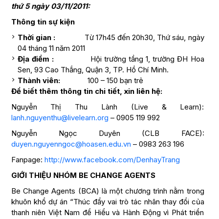
thứ 5 ngày 03/11/2011:
Thông tin sự kiện
Thời gian :
Từ 17h45 đến 20h30, Thứ sáu, ngày
04 tháng 11 năm 2011
Địa điểm :
Hội trường tầng 1, trường ĐH Hoa
Sen, 93 Cao Thắng, Quận 3, TP. Hồ Chí Minh.
Thành viên:
100 – 150 bạn trẻ
Để biết thêm thông tin chi tiết, xin liên hệ:
Nguyễn Thị Thu Lành (Live & Learn):
lanh.nguyenthu@livelearn.org
– 0905 119 992
Nguyễn Ngọc Duyên (CLB FACE):
duyen.nguyenngoc@hoasen.edu.vn
– 0983 263 196
Fanpage:
http://www.facebook.com/DenhayTrang
GIỚI THIỆU NHÓM BE CHANGE AGENTS
Be Change Agents (BCA) là một chương trình nằm trong
khuôn khổ dự án “Thúc đẩy vai trò tác nhân thay đổi của
thanh niên Việt Nam để Hiểu và Hành Động vì Phát triển