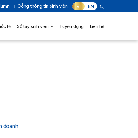
lumni
Cổng thông tin sinh viên
VI
EN
uốc tế
Sổ tay sinh viên
Tuyển dụng
Liên hệ
nh doanh