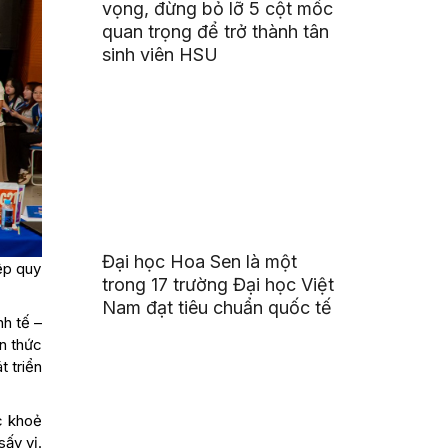
vọng, đừng bỏ lỡ 5 cột mốc
quan trọng để trở thành tân
sinh viên HSU
Đại học Hoa Sen là một
ệp quy
trong 17 trường Đại học Việt
Nam đạt tiêu chuẩn quốc tế
h tế –
n thức
t triển
c khoẻ
ấy vị.