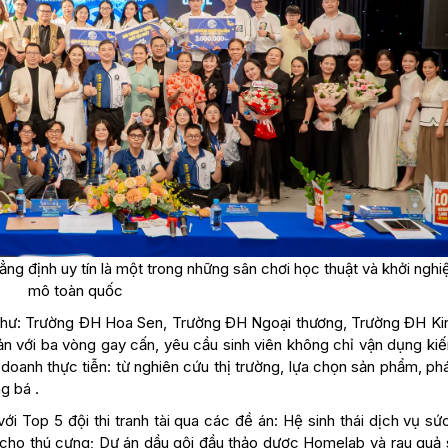
g định uy tín là một trong những sân chơi học thuật và khởi nghi
mô toàn quốc
c như: Trường ĐH Hoa Sen, Trường ĐH Ngoại thương, Trường ĐH Kin
n với ba vòng gay cấn, yêu cầu sinh viên không chỉ vận dụng kiế
oanh thực tiễn: từ nghiên cứu thị trường, lựa chọn sản phẩm, phá
g bá .
i Top 5 đội thi tranh tài qua các đề án: Hệ sinh thái dịch vụ sứ
 cho thú cưng; Dự án dầu gội đầu thảo dược Homelab và rau quả s