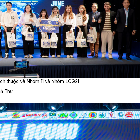
hích thuộc về Nhóm 11 và Nhóm LOG21
h Thư