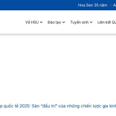
Hoa Sen 35 năm
A
Về HSU
Đào tạo
Tuyển sinh
Liên kết Q
 quốc tế 2025: Sàn “đấu trí” của những chiến lược gia ki