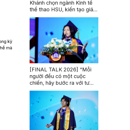
Khánh chọn ngành Kinh tế
thể thao HSU, kiến tạo giá
trị từ đam mê thể thao
ong kỳ
ghề mà
[FINAL TALK 2026] “Mỗi
người đều có một cuộc
chiến, hãy bước ra với tư
thế của người chiến thắng”