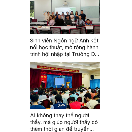
Sinh viên Ngôn ngữ Anh kết
nối học thuật, mở rộng hành
trình hội nhập tại Trường Đại
học Quốc gia Malaysia
AI không thay thế người
thầy, mà giúp người thầy có
thêm thời gian để truyền