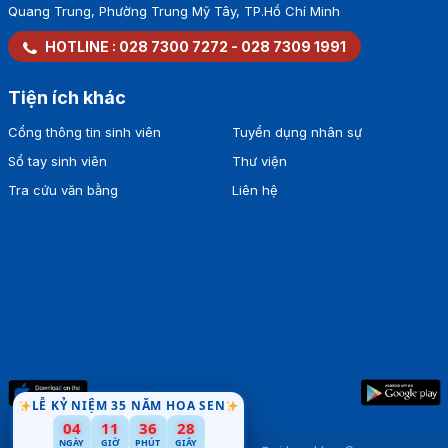
Quang Trung, Phường Trung Mỹ Tây, TP.Hồ Chí Minh
HOTLINE :
028 7300 7272
-
028 7309 1991
Tiện ích khác
Cổng thông tin sinh viên
Tuyển dụng nhân sự
Sổ tay sinh viên
Thư viện
Tra cứu văn bằng
Liên hệ
LỄ KỶ NIỆM 35 NĂM HOA SEN
04
11
36
27
NGÀY
GIỜ
PHÚT
GIÂY