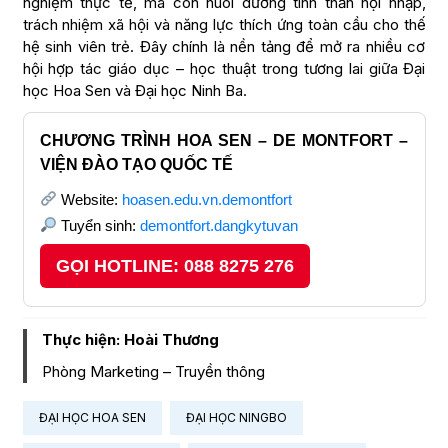
nghiệm thực tế, mà còn nuôi dưỡng tinh thần hội nhập,
trách nhiệm xã hội và năng lực thích ứng toàn cầu cho thế
hệ sinh viên trẻ. Đây chính là nền tảng để mở ra nhiều cơ
hội hợp tác giáo dục – học thuật trong tương lai giữa Đại
học Hoa Sen và Đại học Ninh Ba.
CHƯƠNG TRÌNH HOA SEN – DE MONTFORT –
VIỆN ĐÀO TẠO QUỐC TẾ
Website:
hoasen.edu.vn.demontfort
Tuyển sinh:
demontfort.dangkytuvan
GỌI HOTLINE: 088 8275 276
Thực hiện: Hoài Thương
Phòng Marketing – Truyền thông
ĐẠI HỌC HOA SEN
ĐẠI HỌC NINGBO