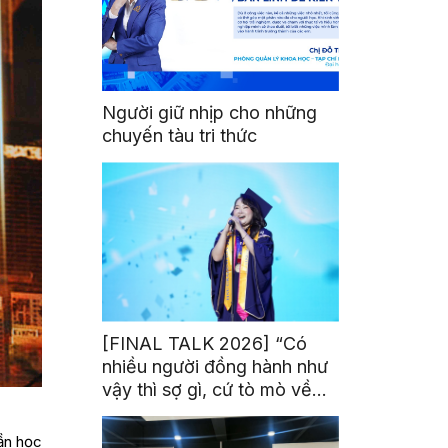
Người giữ nhịp cho những
chuyến tàu tri thức
[FINAL TALK 2026] “Có
nhiều người đồng hành như
vậy thì sợ gì, cứ tò mò về
thế giới thôi”
hần học