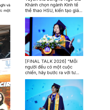
Khánh chọn ngành Kinh tế
nghi và
thể thao HSU, kiến tạo giá
lực một
trị từ đam mê thể thao
[FINAL TALK 2026] “Mỗi
người đều có một cuộc
chiến, hãy bước ra với tư
thế của người chiến thắng”