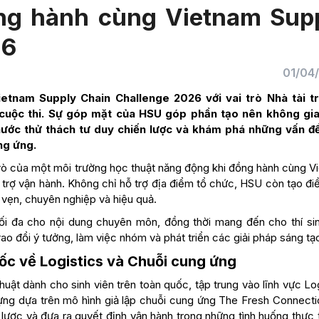
ng hành cùng Vietnam Sup
26
01/04
tnam Supply Chain Challenge 2026 với vai trò Nhà tài t
o cuộc thi. Sự góp mặt của HSU góp phần tạo nên không gi
 nước thử thách tư duy chiến lược và khám phá những vấn đ
ng ứng.
trò của một môi trường học thuật năng động khi đồng hành cùng V
 trợ vận hành. Không chỉ hỗ trợ địa điểm tổ chức, HSU còn tạo đi
n vẹn, chuyên nghiệp và hiệu quả.
ối đa cho nội dung chuyên môn, đồng thời mang đến cho thí si
trao đổi ý tưởng, làm việc nhóm và phát triển các giải pháp sáng tạ
ốc về Logistics và Chuỗi cung ứng
uật dành cho sinh viên trên toàn quốc, tập trung vào lĩnh vực Lo
ựng dựa trên mô hình giả lập chuỗi cung ứng The Fresh Connectio
n lược và đưa ra quyết định vận hành trong những tình huống thực