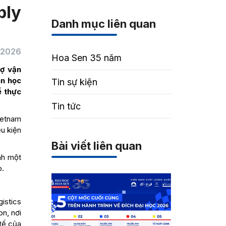
ply
Danh mục liên quan
/2026
Hoa Sen 35 năm
rợ vận
an học
Tin sự kiện
ề thực
Tin tức
ietnam
ều kiện
Bài viết liên quan
nh một
o.
gistics
n, nơi
 tế của