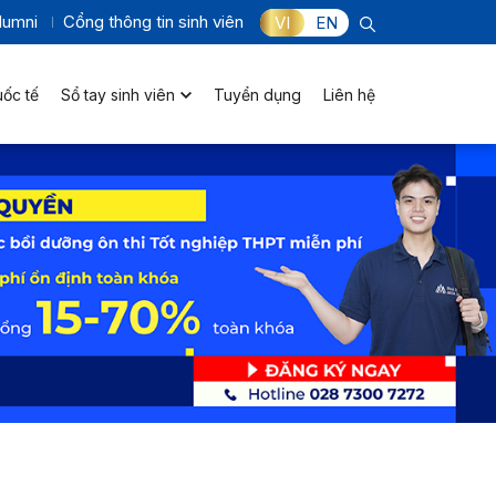
lumni
Cổng thông tin sinh viên
VI
EN
uốc tế
Sổ tay sinh viên
Tuyển dụng
Liên hệ