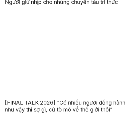
Người giữ nhịp cho những chuyến tàu tri thức
[FINAL TALK 2026] “Có nhiều người đồng hành
như vậy thì sợ gì, cứ tò mò về thế giới thôi”