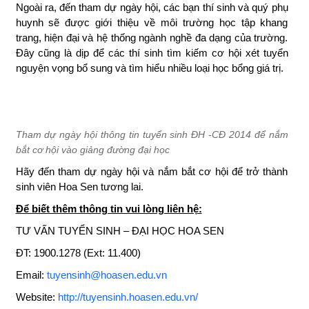
>> ĐĂNG KÝ THAM DỰ
Ngoài ra, đến tham dự ngày hội, các bạn thí sinh và quý
phụ huynh sẽ được giới thiệu về môi trường học tập
khang trang, hiện đại và hệ thống ngành nghề đa dạng
của trường. Đây cũng là dịp để các thí sinh tìm kiếm cơ
hội xét tuyển nguyện vọng bổ sung và tìm hiểu nhiều loại
học bổng giá trị.
Tham dự ngày hội thông tin tuyển sinh ĐH -CĐ 2014 để
nắm bắt cơ hội vào giảng đường đại học
Hãy đến tham dự ngày hội và nắm bắt cơ hội để trở thành
sinh viên Hoa Sen tương lai.
Để biết thêm thông tin vui lòng liên hệ:
TƯ VẤN TUYỂN SINH – ĐẠI HỌC HOA SEN
ĐT: 1900.1278 (Ext: 11.400)
Email:
tuyensinh@hoasen.edu.vn