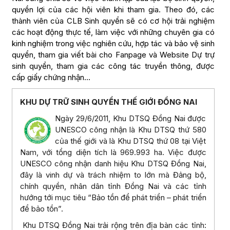
quyền lợi của các hội viên khi tham gia. Theo đó, các
thành viên của CLB Sinh quyển sẽ có cơ hội trải nghiệm
các hoạt động thực tế, làm việc với những chuyên gia có
kinh nghiệm trong việc nghiên cứu, hợp tác và bảo vệ sinh
quyển, tham gia viết bài cho Fanpage và Website Dự trự
sinh quyển, tham gia các công tác truyền thông, được
cấp giấy chứng nhận…
KHU DỰ TRỮ SINH QUYỂN THẾ GIỚI ĐỒNG NAI
Ngày 29/6/2011, Khu DTSQ Đồng Nai được
UNESCO công nhận là Khu DTSQ thứ 580
của thế giới và là Khu DTSQ thứ 08 tại Việt
Nam, với tổng diện tích là 969.993 ha. Việc được
UNESCO công nhận danh hiệu Khu DTSQ Đồng Nai,
đây là vinh dự và trách nhiệm to lớn mà Đảng bộ,
chính quyền, nhân dân tỉnh Đồng Nai và các tỉnh
hướng tới mục tiêu “Bảo tồn để phát triển – phát triển
để bảo tồn”.
Khu DTSQ Đồng Nai trải rộng trên địa bàn các tỉnh: