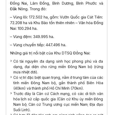
Đồng Nai, Lâm Đồng, Bình Dương, Bình Phước và
Đắk Nông. Trong đó:
– Vùng lõi: 172.502 ha, gồm: Vườn Quốc gia Cát Tiên:
72.208 ha và Khu Bảo tồn thiên nhiên – Văn hóa Đồng
Nai: 100.294 ha.
– Vùng đệm: 349.995 ha.
– Vùng chuyển tiếp: 447.496 ha.
Những giá trị nổi bật của Khu DTSQ Đồng Nai:
Có tài nguyên đa dạng sinh học phong phú và đa
dạng, đại diện cho rừng miền Đông Nam bộ (rừng
mưa nhiệt đới).
Có vị trí đặc biệt quan trọng, nằm ở trung tâm của các
tỉnh miền Đông Nam bộ, gần thành phố Biên Hòa
(40km) và thành phố Hồ Chí Minh (70km).
Trước đây là Căn cứ Cách mạng, có các di tích văn
hóa lịch sử cấp quốc gia (Căn cứ Khu ủy miền Đông
Nam bộ; Căn cứ Trung ương cục miền Nam; Địa đạo
Suối Linh).