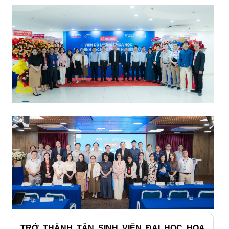
TRỞ THÀNH TÂN SINH VIÊN ĐẠI HỌC HOA