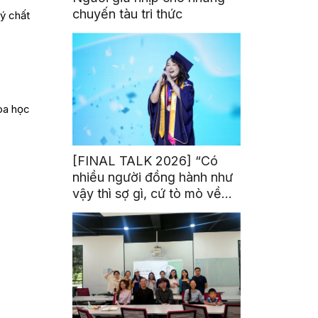
chuyến tàu tri thức
lý chất
hoa học
[FINAL TALK 2026] “Có
nhiều người đồng hành như
vậy thì sợ gì, cứ tò mò về
thế giới thôi”