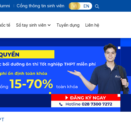
lumni
Cổng thông tin sinh viên
VI
EN
uốc tế
Sổ tay sinh viên
Tuyển dụng
Liên hệ
PT