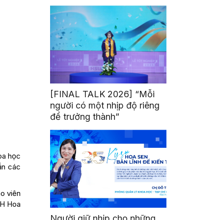
mình
[FINAL TALK 2026] “Mỗi
người có một nhịp độ riêng
để trưởng thành”
oa học
ẫn các
o viên
 ĐH Hoa
Người giữ nhịp cho những