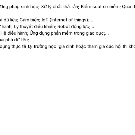
ơng pháp sinh học; Xử lý chất thải rắn; Kiểm soát ô nhiễm; Quản 
 dữ liệu; Cảm biến; IoT (Internet of things);…
 hành; Lý thuyết điều khiển; Robot động lực;…
; Hệ điều hành; Ứng dụng phần mềm trong giáo dục;…
hai phá dữ liệu;…
ng thực tế tại trường học, gia đình hoặc tham gia các hội thi k