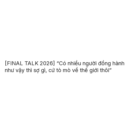
[FINAL TALK 2026] “Có nhiều người đồng hành
như vậy thì sợ gì, cứ tò mò về thế giới thôi”