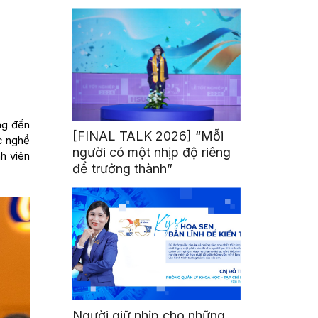
mình
ng đến
[FINAL TALK 2026] “Mỗi
c nghề
người có một nhịp độ riêng
h viên
để trưởng thành”
Người giữ nhịp cho những