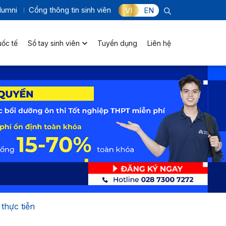
lumni
Cổng thông tin sinh viên
VI
EN
uốc tế
Sổ tay sinh viên
Tuyển dụng
Liên hệ
thực tiễn