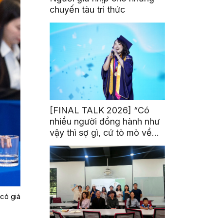
chuyến tàu tri thức
[FINAL TALK 2026] “Có
nhiều người đồng hành như
vậy thì sợ gì, cứ tò mò về
thế giới thôi”
có giá