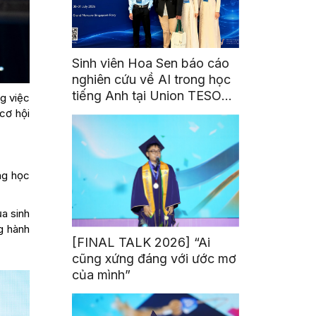
Sinh viên Hoa Sen báo cáo
nghiên cứu về AI trong học
tiếng Anh tại Union TESOL
g việc
2026 ở Singapore
cơ hội
ng học
ủa sinh
g hành
[FINAL TALK 2026] “Ai
cũng xứng đáng với ước mơ
của mình”