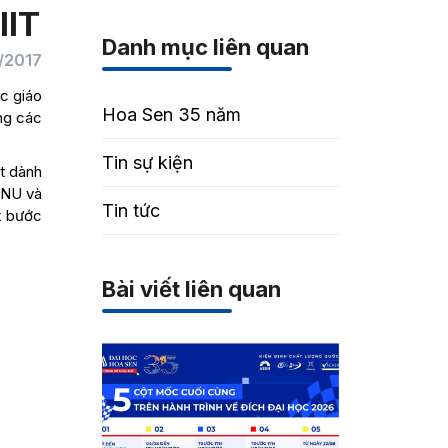
IIT
Danh mục liên quan
/2017
c giáo
Hoa Sen 35 năm
ùng các
Tin sự kiện
ật dành
a NU và
Tin tức
t bước
Bài viết liên quan