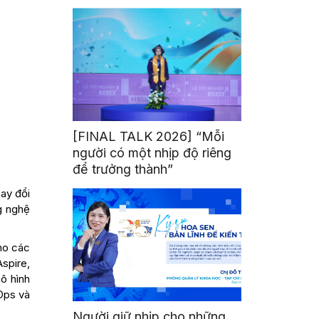
mình
[FINAL TALK 2026] “Mỗi
người có một nhịp độ riêng
để trưởng thành”
hay đổi
g nghệ
cho các
spire,
ô hình
vOps và
Người giữ nhịp cho những