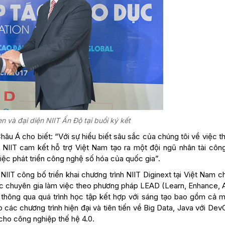
 và đại diện NIIT Ấn Độ tại buổi ký kết
u Á cho biết: “Với sự hiểu biết sâu sắc của chúng tôi về việc t
NIIT cam kết hỗ trợ Việt Nam tạo ra một đội ngũ nhân tài côn
 việc phát triển công nghệ số hóa của quốc gia”.
 NIIT công bố triển khai chương trình NIIT Diginext tại Việt Nam 
các chuyên gia làm việc theo phương pháp LEAD (Learn, Enhance, A
y thông qua quá trình học tập kết hợp với sáng tạo bao gồm cả m
 các chương trình hiện đại và tiên tiến về Big Data, Java với De
cho công nghiệp thế hệ 4.0.