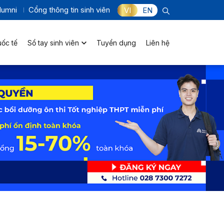
lumni
Cổng thông tin sinh viên
VI
EN
uốc tế
Sổ tay sinh viên
Tuyển dụng
Liên hệ