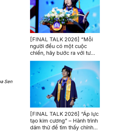
[FINAL TALK 2026] “Mỗi
người đều có một cuộc
chiến, hãy bước ra với tư
thế của người chiến thắng”
oa Sen
[FINAL TALK 2026] “Áp lực
tạo kim cương” – Hành trình
dám thử để tìm thấy chính