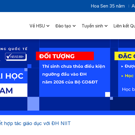
Hoa Sen 35 năm
A
Về HSU
Đào tạo
Tuyển sinh
Liên kết Q
t hợp tác giáo dục với ĐH NIIT