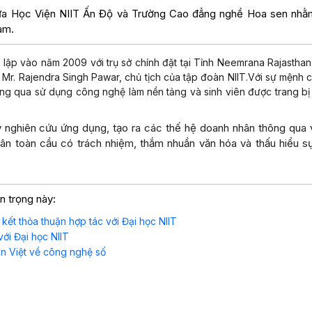
giữa Học Viện NIIT Ấn Độ và Trường Cao đẳng nghề Hoa sen nhằm
am.
h lập vào năm 2009 với trụ sở chính đặt tại Tỉnh Neemrana Rajasthan
 Mr. Rajendra Singh Pawar, chủ tịch của tập đoàn NIIT.Với sự mệnh 
ông qua sử dụng công nghệ làm nền tảng và sinh viên được trang bị
y nghiên cứu ứng dụng, tạo ra các thế hệ doanh nhân thông qua 
dân toàn cầu có trách nhiệm, thắm nhuần văn hóa và thấu hiểu s
n trọng này:
ết thỏa thuận hợp tác với Đại học NIIT
ới Đại học NIIT
n Việt về công nghệ số