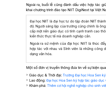
Ngoài ra, buổi lễ cũng đánh dấu việc hợp tác 
khai chương trình đào tạo NIIT DigiNext tại Việt N
Đại học NIIT là đại học tư do tập đoàn NIIT thàn
độ. Người sáng lập của trường cũng chính là ông
cấp một nền giáo dục có tính cạnh tranh cao th
kiến thức thực tế mà doanh nghiệp cần.
Ngoài ra sứ mệnh của đại học NIIT là thúc đẩ
hợp tác với nhau và SInh viên là những công 
dạng văn hóa.
Một số đơn vị truyền thông đưa tin về sự kiện qua
Giáo dục & Thời đại:
Trường Đại học Hoa Sen ký k
Lao động:
Đại học Hoa Sen ký hợp tác giáo dục v
Khám phá:
Thêm cơ hội nghề nghiệp cho sinh viê