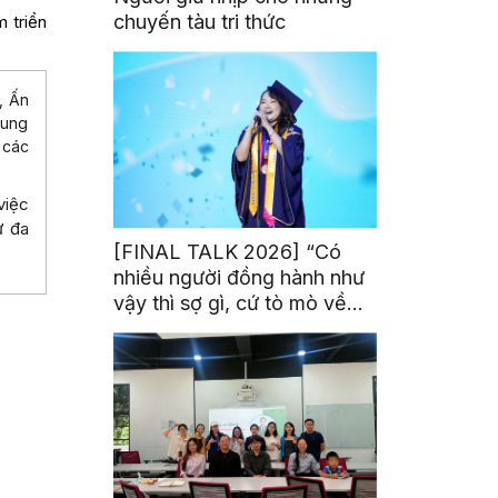
chuyến tàu tri thức
 triển
, Ấn
cung
 các
việc
ự đa
[FINAL TALK 2026] “Có
nhiều người đồng hành như
vậy thì sợ gì, cứ tò mò về
thế giới thôi”