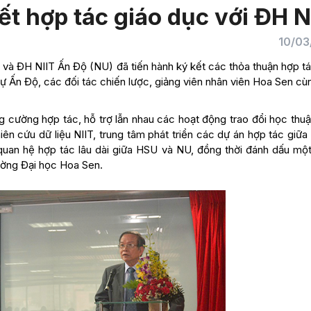
ết hợp tác giáo dục với ĐH N
10/03
và ĐH NIIT Ấn Độ (NU) đã tiến hành ký kết các thỏa thuận hợp tá
ự Ấn Độ, các đối tác chiến lược, giảng viên nhân viên Hoa Sen c
g cường hợp tác, hỗ trợ lẫn nhau các hoạt động trao đổi học thu
hiên cứu dữ liệu NIIT, trung tâm phát triển các dự án hợp tác giữ
quan hệ hợp tác lâu dài giữa HSU và NU, đồng thời đánh dấu mộ
rường Đại học Hoa Sen.