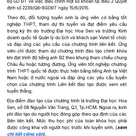
Bộ GD ĐT về việc điều chỉnh một số khoản tại điều 2 Quyết
định số 2239/QĐ-BGDĐT ngày 15/6/2015.
Theo đó, đối tượng tuyển sinh là ứng viên có bằng tốt
nghiệp THPT, tham dự thi tuyển và đạt điểm yêu cầu
trong kỳ thi do trường Đại học Hoa Sen và trường Kinh
doanh quốc tế Quản lý du lịch và khách sạn Vatel tổ chức
và đáp ứng các yêu cầu của chương trình liên kết. Ứng
viên chỉ được tham dự chương trình đào tạo chính khóa
khi đạt trình độ tiếng anh B2 theo khung tham chiếu chung
Châu Âu hoặc tương đương. Ứng viên tốt nghiệp chương
trình THPT quốc tế được thực hiện bằng tiếng Anh tại Việt
Nam hoặc ở nước ngoài và đáp ứng các yêu cầu tuyển
chọn của chương trình Liên kết đào tạo được xem xét
tuyển thẳng.
Địa điểm đào tạo của chương trình là trường Đại học Hoa
Sen, số 08 Nguyễn Văn Tráng, Q.1, Tp.HCM. Ngoài ra, kinh
phí đào tạo do người học đóng góp theo qui định của các
Bên liên kết. Mức thu học phí của toàn khóa học phải
được công khai với người học trước khi tuyển sinh. (
xem
chi tiết công văn
).