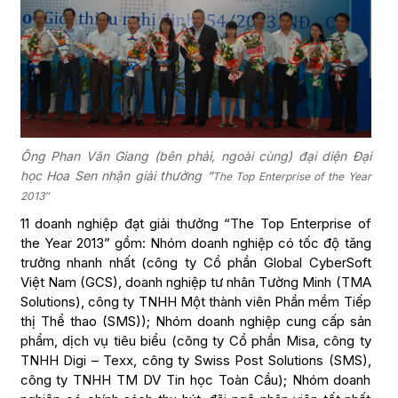
Ông Phan Văn Giang (bên phải, ngoài cùng) đại diện Đại
học Hoa Sen nhận giải thưởng “
The Top Enterprise of the Year
2013″
11 doanh nghiệp đạt giải thưởng “The Top Enterprise of
the Year 2013” gồm: Nhóm doanh nghiệp có tốc độ tăng
trưởng nhanh nhất (công ty Cổ phần Global CyberSoft
Việt Nam (GCS), doanh nghiệp tư nhân Tường Minh (TMA
Solutions), công ty TNHH Một thành viên Phần mềm Tiếp
thị Thể thao (SMS)); Nhóm doanh nghiệp cung cấp sản
phẩm, dịch vụ tiêu biểu (công ty Cổ phần Misa, công ty
TNHH Digi – Texx, công ty Swiss Post Solutions (SMS),
công ty TNHH TM DV Tin học Toàn Cầu); Nhóm doanh