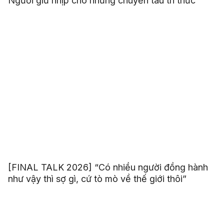
Người giữ nhịp cho những chuyến tàu tri thức
[FINAL TALK 2026] “Có nhiều người đồng hành
như vậy thì sợ gì, cứ tò mò về thế giới thôi”