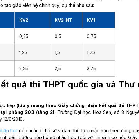
 tạo giáo viên hệ chính quy; cụ thể như sau:
KV2
KV2-NT
KV1
0,25
0,5
0,75
1,25
1,5
1,75
2,25
2,5
2,75
kết quả thi THPT quốc gia và Thư
rực tiếp
(lưu ý mang theo Giấy chứng nhận kết quả thi THP
tại phòng 203 (tầng 2)
, Trường Đại học Hoa Sen, số 8 Nguy
 12/8/2018.
để chuẩn bị hồ sơ và làm thủ tục nhập học theo đúng quy
nhập học
 sinh đến trường nộp hồ sơ nhập học (đối với thí sinh có nộp Giấ