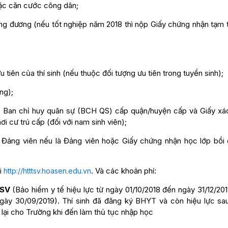
oặc căn cước công dân;
g đương (nếu tốt nghiệp năm 2018 thì nộp Giấy chứng nhận tạm t
 tiên của thí sinh (nếu thuộc đối tượng ưu tiên trong tuyển sinh);
ng);
o Ban chỉ huy quân sự (BCH QS) cấp quận/huyện cấp và Giấy xá
cư trú cấp (đối với nam sinh viên);
 Đảng viên nếu là Đảng viên hoặc Giấy chứng nhận học lớp bồi
ại
. Và các khoản phí:
http://htttsv.hoasen.edu.vn
/SV
(Bảo hiểm y tế hiệu lực từ ngày 01/10/2018 đến ngày 31/12/20
 ngày 30/09/2019). Thí sinh đã đăng ký BHYT và còn hiệu lực sa
lại cho Trường khi đến làm thủ tục nhập học