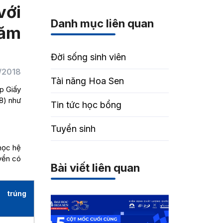
với
Danh mục liên quan
năm
Đời sống sinh viên
/2018
Tài năng Hoa Sen
p Giấy
8) như
Tin tức học bổng
Tuyển sinh
học hệ
uyển có
Bài viết liên quan
trúng