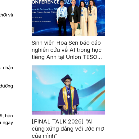
hời và
Sinh viên Hoa Sen báo cáo
nghiên cứu về AI trong học
tiếng Anh tại Union TESOL
2026 ở Singapore
c nhận
 dưỡng
19, bảo
[FINAL TALK 2026] “Ai
u ngày
cũng xứng đáng với ước mơ
của mình”