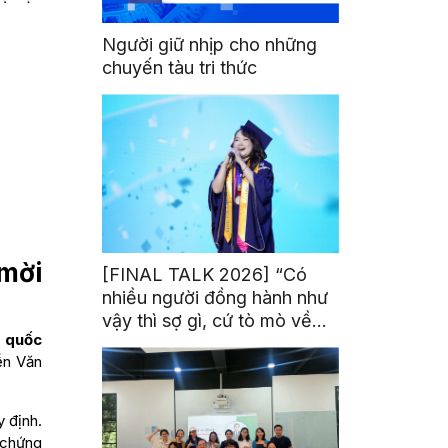
Người giữ nhịp cho những
chuyến tàu tri thức
 mời
[FINAL TALK 2026] “Có
nhiều người đồng hành như
vậy thì sợ gì, cứ tò mò về
T quốc
thế giới thôi”
ễn Văn
 định.
y chứng