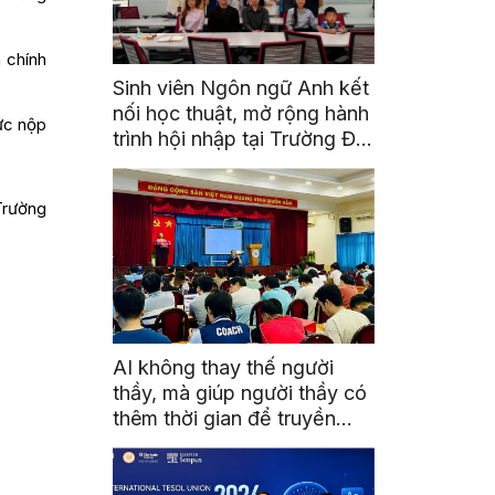
 chính
Sinh viên Ngôn ngữ Anh kết
nối học thuật, mở rộng hành
hức nộp
trình hội nhập tại Trường Đại
học Quốc gia Malaysia
 Trường
AI không thay thế người
thầy, mà giúp người thầy có
thêm thời gian để truyền
cảm hứng