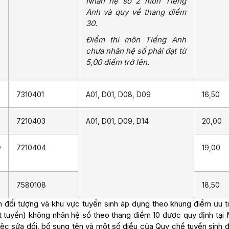
Nhân hệ số 2 môn Tiếng
Anh và quy về thang điểm
30.
Điểm thi môn Tiếng Anh
chưa nhân hệ số phải đạt từ
5,00 điểm trở lên.
7310401
A01, D01, D08, D09
16,50
7210403
A01, D01, D09, D14
20,00
g
7210404
19,00
7580108
18,50
đối tượng và khu vực tuyển sinh áp dụng theo khung điểm ưu ti
ét tuyển) không nhân hệ số theo thang điểm 10 được quy định tại 
c sửa đổi, bổ sung tên và một số điều của Quy chế tuyển sinh đ