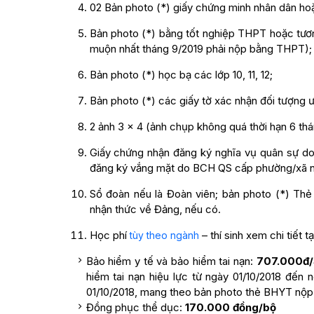
02 Bản photo (*) giấy chứng minh nhân dân h
Bản photo (*) bằng tốt nghiệp THPT hoặc tươn
muộn nhất tháng 9/2019 phải nộp bằng THPT);
Bản photo (*) học bạ các lớp 10, 11, 12;
Bản photo (*) các giấy tờ xác nhận đối tượng ưu
2 ảnh 3 x 4 (ảnh chụp không quá thời hạn 6 thá
Giấy chứng nhận đăng ký nghĩa vụ quân sự d
đăng ký vắng mặt do BCH QS cấp phường/xã nơi 
Sổ đoàn nếu là Đoàn viên; bản photo (*) Thẻ
nhận thức về Đảng, nếu có.
Học phí
– thí sinh xem chi tiết t
tùy theo ngành
Bảo hiểm y tế và bảo hiểm tai nạn:
707.000đ
hiểm tai nạn hiệu lực từ ngày 01/10/2018 đến
01/10/2018, mang theo bản photo thẻ BHYT nộp 
Đồng phục thể dục:
170.000 đồng/bộ