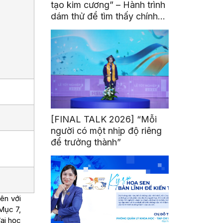
tạo kim cương” – Hành trình
dám thử để tìm thấy chính
mình
[FINAL TALK 2026] “Mỗi
người có một nhịp độ riêng
để trưởng thành”
ên với
Mục 7,
ại học