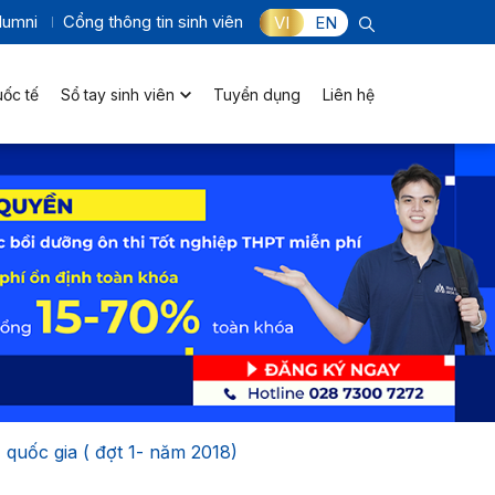
lumni
Cổng thông tin sinh viên
VI
EN
uốc tế
Sổ tay sinh viên
Tuyển dụng
Liên hệ
 quốc gia ( đợt 1- năm 2018)