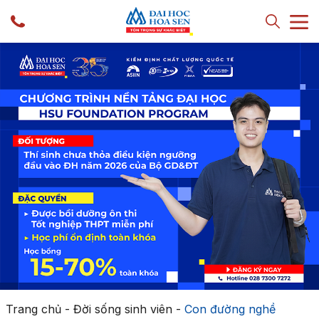
Trang chủ
-
Đời sống sinh viên
-
Con đường nghề