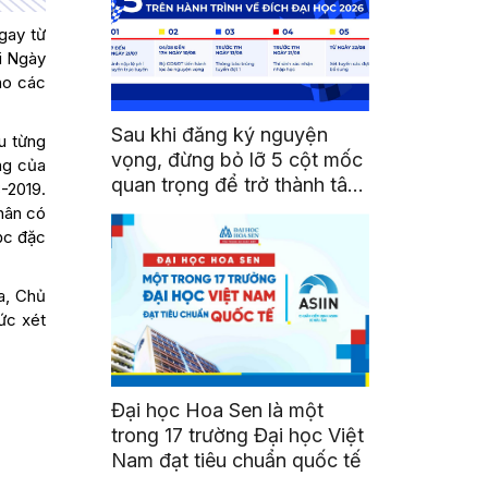
gay từ
i Ngày
cho các
Sau khi đăng ký nguyện
u từng
vọng, đừng bỏ lỡ 5 cột mốc
ng của
quan trọng để trở thành tân
-2019.
sinh viên HSU
hân có
ọc đặc
a, Chủ
ức xét
Đại học Hoa Sen là một
trong 17 trường Đại học Việt
Nam đạt tiêu chuẩn quốc tế