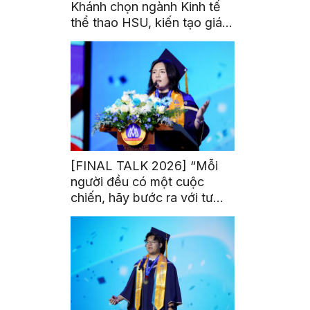
Khánh chọn ngành Kinh tế
thể thao HSU, kiến tạo giá
trị từ đam mê thể thao
[FINAL TALK 2026] “Mỗi
người đều có một cuộc
chiến, hãy bước ra với tư
thế của người chiến thắng”