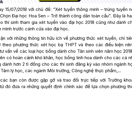
ày 15/07/2018 với chủ đề: “Xét tuyển thông minh – trúng tuyển n
“Chọn Đại học Hoa Sen – Trở thành công dân toàn cầu”. Đây là ha
cho thí sinh tham gia xét tuyển vào đại học 2018 cũng như dành 
 mình trước cánh cửa vào đại học.
ận với những thông tin hữu ích về phương thức xét tuyển, chỉ tiê
theo phương thức xét học bạ THPT và theo các điều kiện riê
tư vấn về các loại học bổng dành cho Tân sinh viên năm học 2018
iên có hoàn cảnh khó khăn, học bổng tinh hoa dành cho các cá n
ng dành hơn 2 tỉ đồng cho các thí sinh đăng ký vào nhóm ngành h
hư Tâm lý học, các ngành Môi trường, Công nghệ thực phẩm,…
 các bạn còn được gặp gỡ và trao đổi trực tiếp với Trưởng kho
từ đó đưa ra những quyết định chính xác để lựa chọn phương th