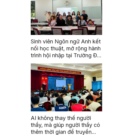
Sinh viên Ngôn ngữ Anh kết
nối học thuật, mở rộng hành
trình hội nhập tại Trường Đại
học Quốc gia Malaysia
AI không thay thế người
thầy, mà giúp người thầy có
thêm thời gian để truyền