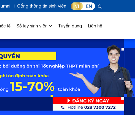
lumni
Cổng thông tin sinh viên
VI
EN
uốc tế
Sổ tay sinh viên
Tuyển dụng
Liên hệ