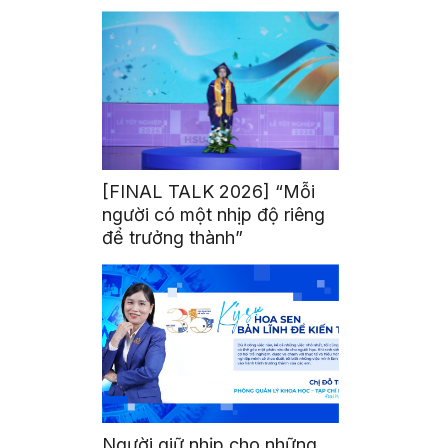
mình
[FINAL TALK 2026] “Mỗi
người có một nhịp độ riêng
để trưởng thành”
Người giữ nhịp cho những