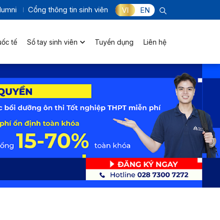
lumni
Cổng thông tin sinh viên
VI
EN
uốc tế
Sổ tay sinh viên
Tuyển dụng
Liên hệ