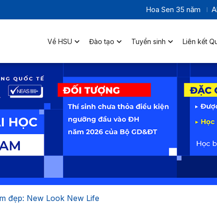
Hoa Sen 35 năm
A
Về HSU
Đào tạo
Tuyển sinh
Liên kết Q
àm đẹp: New Look New Life