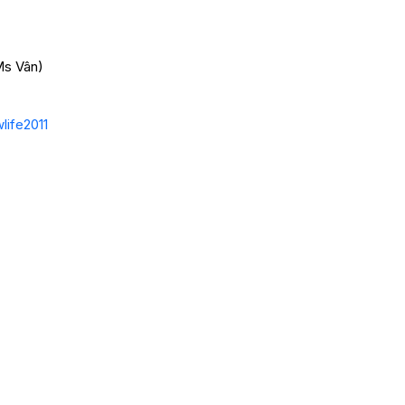
Ms Vân)
ife2011