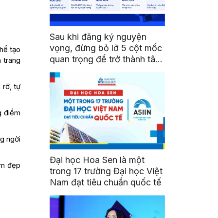
Sau khi đăng ký nguyện
vọng, đừng bỏ lỡ 5 cột mốc
thể tạo
quan trọng để trở thành tân
 trang
sinh viên HSU
rỡ, tự
g điểm
g ngời
Đại học Hoa Sen là một
àm đẹp
trong 17 trường Đại học Việt
Nam đạt tiêu chuẩn quốc tế