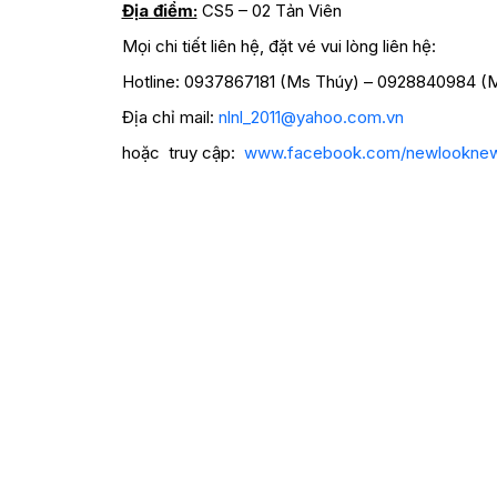
Địa điểm:
CS5 – 02 Tản Viên
Mọi chi tiết liên hệ, đặt vé vui lòng liên hệ:
Hotline: 0937867181 (Ms Thúy) – 0928840984 (
Địa chỉ mail:
nlnl_2011@yahoo.com.vn
hoặc truy cập:
www.facebook.com/newlooknewl