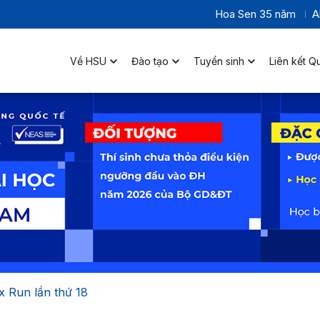
Hoa Sen 35 năm
A
Về HSU
Đào tạo
Tuyển sinh
Liên kết Q
x Run lần thứ 18