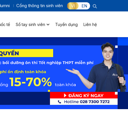
lumni
Cổng thông tin sinh viên
VI
EN
uốc tế
Sổ tay sinh viên
Tuyển dụng
Liên hệ