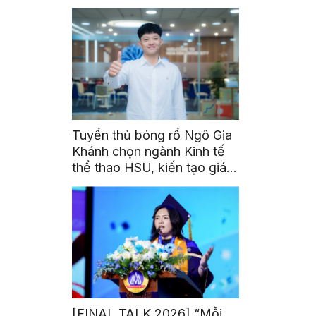
triển toàn cầu cho sinh viên
Tuyển thủ bóng rổ Ngô Gia
Khánh chọn ngành Kinh tế
thể thao HSU, kiến tạo giá
trị từ đam mê thể thao
[FINAL TALK 2026] “Mỗi