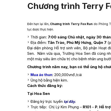
Chương trình Terry F
Đến hẹn lại lên,
Chương trình Terry Fox Run
do Phòng Th
tục được thực hiện.
Thời gian:
7:00 sáng Chủ nhật, ngày 30 thán
Địa điểm:
Tân Trào, Phú Mỹ Hưng, Quận 7
(p
Đại diện phòng Hỗ trợ sinh viên, Bộ phận Hoạt đ
Sen. Năm vừa qua, Trường Hoa Sen đã cùng n
một máy siêu âm chữa trị cho bệnh nhân ung bướ
Chương trình năm nay, bạn có thể ủng hộ chư
: 200,000vnđ /cái
Mua áo thun
Ủng hộ bằng hiện kim.
Cách thức đăng ký:
Tại Hoa Sen
Đăng ký trực tuyến
tại đây.
Trực tiếp: Chị Lý Kim Phụng –
R101
–
P. Hỗ trợ