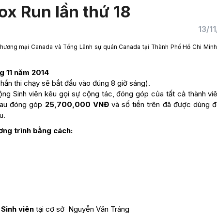
ox Run lần thứ 18
13/1
ương mại Canada và Tổng Lãnh sự quán Canada tại Thành Phố Hồ Chi Minh l
g 11 năm 2014
hần thi chạy sẽ bắt đầu vào đúng 8 giờ sáng).
ộng Sinh viên kêu gọi sự cộng tác, đóng góp của tất cả thành vi
hau đóng góp
25,700,000 VNĐ
và số tiền trên đã được dùng 
u.
ơng trình bằng cách:
 Sinh viên
tại cơ sở Nguyễn Văn Tráng