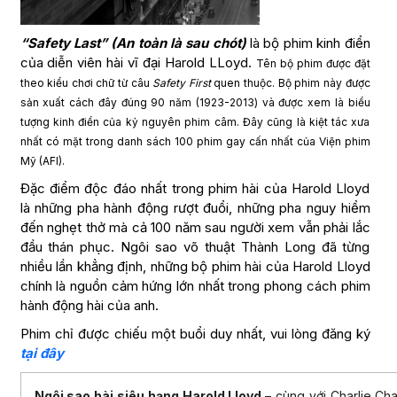
“Safety Last” (An toàn là sau chót)
là bộ phim kinh điển
của diễn viên hài vĩ đại Harold LLoyd.
Tên bộ phim được đặt
theo kiểu chơi chữ từ câu
Safety First
quen thuộc. Bộ phim này được
sản xuất cách đây đúng 90 năm (1923-2013) và được xem là biểu
tượng kinh điển của kỷ nguyên phim câm. Đây cũng là kiệt tác xưa
nhất có mặt trong danh sách 100 phim gay cấn nhất của Viện phim
Mỹ (AFI).
Đặc điểm độc đáo nhất trong phim hài của Harold Lloyd
là những pha hành động rượt đuổi, những pha nguy hiểm
đến nghẹt thở mà cả 100 năm sau người xem vẫn phải lắc
đầu thán phục. Ngôi sao võ thuật Thành Long đã từng
nhiều lần khẳng định, những bộ phim hài của Harold Lloyd
chính là nguồn cảm hứng lớn nhất trong phong cách phim
hành động hài của anh.
Phim chỉ được chiếu một buổi duy nhất, vui lòng đăng ký
tại đây
Ngôi sao hài siêu hạng Harold Lloyd
– cùng với Charlie Cha