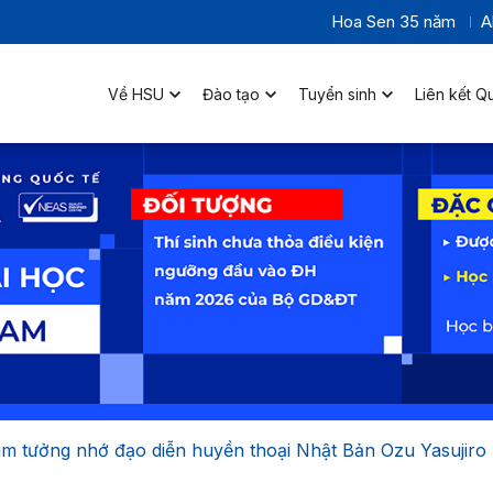
Hoa Sen 35 năm
A
Về HSU
Đào tạo
Tuyển sinh
Liên kết Q
im tưởng nhớ đạo diễn huyền thoại Nhật Bản Ozu Yasujiro