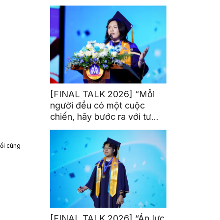
trị từ đam mê thể thao
[FINAL TALK 2026] “Mỗi
người đều có một cuộc
chiến, hãy bước ra với tư
thế của người chiến thắng”
ối cùng
[FINAL TALK 2026] “Áp lực