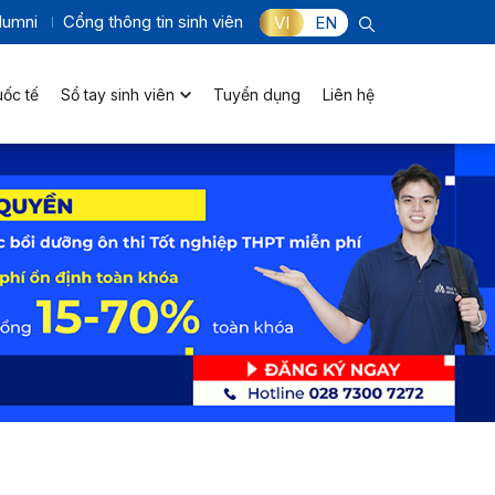
lumni
Cổng thông tin sinh viên
VI
EN
uốc tế
Sổ tay sinh viên
Tuyển dụng
Liên hệ