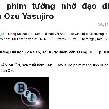
u phim tưởng nhớ đạo d
n Ozu Yasujiro
06/12
tạo
–Trường Đại học Hoa Sen phối hợp với Art House Cine tổ chức chương trìn
ro nhân 110 năm ngày sinh (12/12/1903- 12/12/2013) và 50 năm ngày mất (12/
Trường Đại học Hoa Sen, số 08 Nguyễn Văn Tráng, Q.1, Tp.HC
XUÂN MUỘN, sản xuất năm 1949. Đây là bộ phim mang tính bước
cách Ozu.