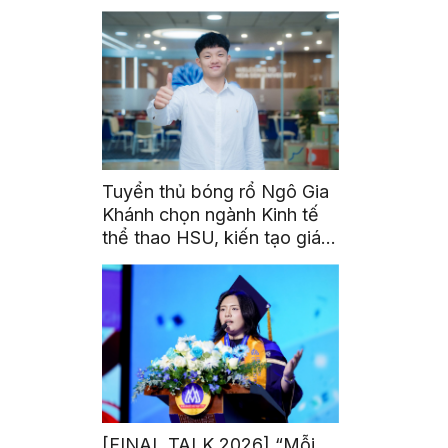
triển toàn cầu cho sinh viên
Tuyển thủ bóng rổ Ngô Gia
Khánh chọn ngành Kinh tế
thể thao HSU, kiến tạo giá
trị từ đam mê thể thao
[FINAL TALK 2026] “Mỗi