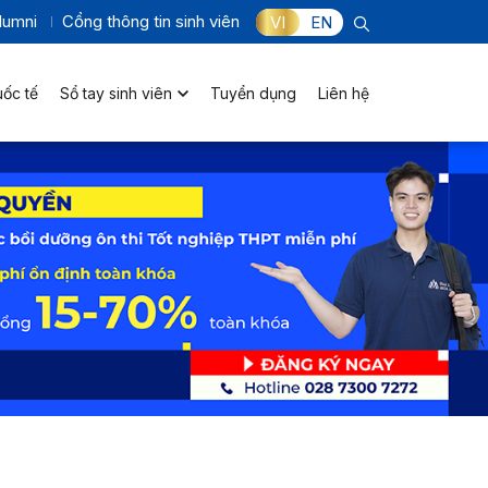
lumni
Cổng thông tin sinh viên
VI
EN
uốc tế
Sổ tay sinh viên
Tuyển dụng
Liên hệ