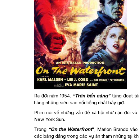
Ra đời năm 1954,
“Trên bến cảng”
từng đoạt tá
hàng những siêu sao nổi tiếng nhất bấy giờ.
Phim nói về những vấn đề xã hội như nạn đói và
New York Sun.
Trong
“On the Waterfront
”
, Marlon Brando vào 
các băng đảng trong các vụ án tham nhũng tại k