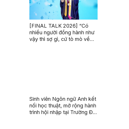
[FINAL TALK 2026] “Có
nhiều người đồng hành như
vậy thì sợ gì, cứ tò mò về
thế giới thôi”
Sinh viên Ngôn ngữ Anh kết
nối học thuật, mở rộng hành
trình hội nhập tại Trường Đại
học Quốc gia Malaysia