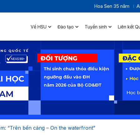
Hoa Sen 35 năm
A
Về HSU
Đào tạo
Tuyển sinh
Liên kết Q
im: “Trên bến cảng – On the waterfront”