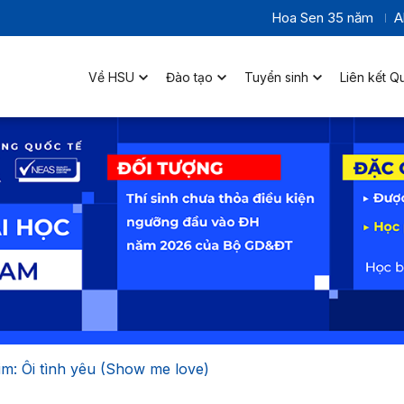
Hoa Sen 35 năm
A
Về HSU
Đào tạo
Tuyển sinh
Liên kết Q
im: Ôi tình yêu (Show me love)