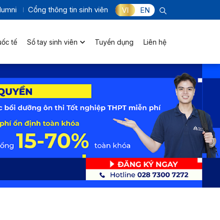
lumni
Cổng thông tin sinh viên
VI
EN
uốc tế
Sổ tay sinh viên
Tuyển dụng
Liên hệ