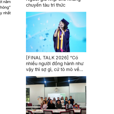
một năm
chuyến tàu tri thức
 hỏng”
y nhất
[FINAL TALK 2026] “Có
nhiều người đồng hành như
vậy thì sợ gì, cứ tò mò về
thế giới thôi”