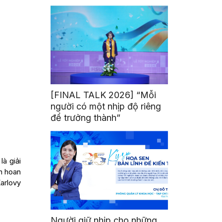
mình
[FINAL TALK 2026] “Mỗi
người có một nhịp độ riêng
để trưởng thành”
à giải
ên hoan
Karlovy
Người giữ nhịp cho những