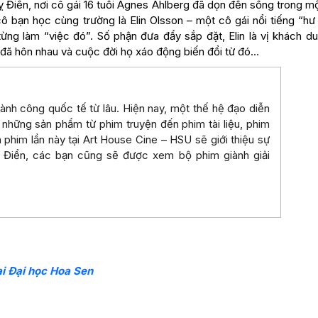
uỵ Điển, nơi cô gái 16 tuổi Agnes Ahlberg đã dọn đến sống trong 
ô bạn học cùng trường là Elin Olsson – một cô gái nổi tiếng “hư
từng làm “việc đó”. Số phận đưa đẩy sắp đặt, Elin là vị khách du
ẻ đã hôn nhau và cuộc đời họ xáo động biến đổi từ đó…
ành công quốc tế từ lâu. Hiện nay, một thế hệ đạo diễn
 những sản phẩm từ phim truyện đến phim tài liệu, phim
 phim lần này tại Art House Cine – HSU sẽ giới thiệu sự
 Điển, các bạn cũng sẽ được xem bộ phim giành giải
ại Đại học Hoa Sen