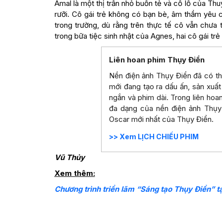
Amal là một thị trấn nhỏ buồn tẻ và cổ lỗ của Th
rưỡi. Cô gái trẻ không có bạn bè, âm thầm yêu c
trong trường, dù rằng trên thực tế cô vẫn chưa 
trong bữa tiệc sinh nhật của Agnes, hai cô gái tr
Liên hoan phim Thụy Điển
Nền điện ảnh Thụy Điển đã có th
mới đang tạo ra dấu ấn, sản xuất
ngắn và phim dài. Trong liên hoan
đa dạng của nền điện ảnh Thụy
Oscar mới nhất của Thụy Điển.
>> Xem LỊCH CHIẾU PHIM
Vũ Thủy
Xem thêm:
Chương trình triển lãm “Sáng tạo Thụy Điển” t