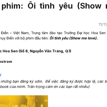
 phim: Ôi tình yêu (Show
11/1
Điển – Việt Nam, Trung tâm đào tạo Trường Đại học Hoa Sen 
hụy Điển với bộ phim đầu tiên:
Ôi tình yêu (Show me love).
ọc Hoa Sen (Số 8, Nguyễn Văn Tráng, Q.1)
lhstrom
Y
 những bạn đăng ký sớm. Để việc đăng ký được hợp lệ, các b
ebook của mình. Trân trọng cảm ơn các bạn rất nhiều)