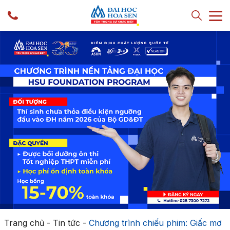
Trang chủ
-
Tin tức
-
Chương trình chiếu phim: Giấc mơ