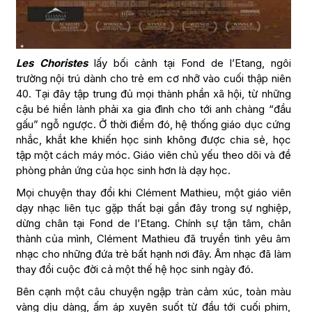
Les Choristes
lấy bối cảnh tại Fond de l’Etang, ngôi
trường nội trú dành cho trẻ em cơ nhỡ vào cuối thập niên
40. Tại đây tập trung đủ mọi thành phần xã hội, từ những
cậu bé hiền lành phải xa gia đình cho tới anh chàng “đầu
gấu” ngỗ ngược. Ở thời điểm đó, hệ thống giáo dục cứng
nhắc, khắt khe khiến học sinh không được chia sẻ, học
tập một cách máy móc. Giáo viên chủ yếu theo dõi và đề
phòng phản ứng của học sinh hơn là dạy học.
Mọi chuyện thay đổi khi Clément Mathieu, một giáo viên
dạy nhạc liên tục gặp thất bại gần đây trong sự nghiệp,
dừng chân tại Fond de l’Etang. Chính sự tận tâm, chân
thành của mình, Clément Mathieu đã truyền tình yêu âm
nhạc cho những đứa trẻ bất hạnh nơi đây. Âm nhạc đã làm
thay đổi cuộc đời cả một thế hệ học sinh ngày đó.
Bên cạnh một câu chuyện ngập tràn cảm xúc, toàn màu
vàng dịu dàng, ấm áp xuyên suốt từ đầu tới cuối phim,