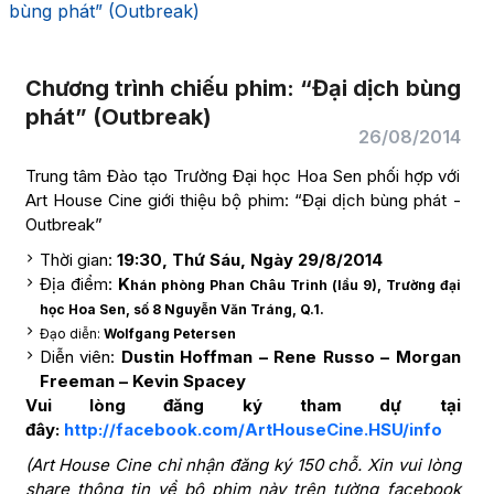
bùng phát” (Outbreak)
Chương trình chiếu phim: “Đại dịch bùng
phát” (Outbreak)
26/08/2014
Trung tâm Đào tạo Trường Đại học Hoa Sen phối hợp với
Art House Cine giới thiệu bộ phim: “Đại dịch bùng phát -
Outbreak”
Thời gian:
19:30, Thứ Sáu, Ngày 29/8/2014
Địa điểm:
K
hán phòng Phan Châu Trinh (lầu 9), Trường đại
học Hoa Sen, số 8 Nguyễn Văn Tráng, Q.1.
Đạo diễn:
Wolfgang Petersen
Diễn viên:
Dustin Hoffman – Rene Russo – Morgan
Freeman – Kevin Spacey
Vui lòng đăng ký tham dự tại
đây:
http://facebook.com/ArtHouseCine.HSU/info
(Art House Cine chỉ nhận đăng ký 150 chỗ. Xin vui lòng
share thông tin về bộ phim này trên tường facebook