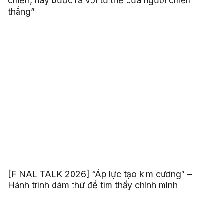
chiến, hãy bước ra với tư thế của người chiến
thắng”
[FINAL TALK 2026] “Áp lực tạo kim cương” –
Hành trình dám thử để tìm thấy chính mình