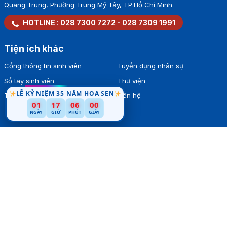
Quang Trung, Phường Trung Mỹ Tây, TP.Hồ Chí Minh
HOTLINE :
028 7300 7272
-
028 7309 1991
Tiện ích khác
Cổng thông tin sinh viên
Tuyển dụng nhân sự
Sổ tay sinh viên
Thư viện
LỄ KỶ NIỆM 35 NĂM HOA SEN
Tra cứu văn bằng
Liên hệ
01
17
05
59
NGÀY
GIỜ
PHÚT
GIÂY