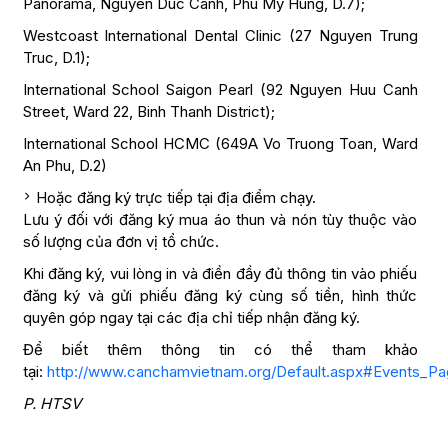
Panorama, Nguyen Duc Canh, Phu My Hung, D.7);
Westcoast International Dental Clinic (27 Nguyen Trung
Truc, D.1);
International School Saigon Pearl (92 Nguyen Huu Canh
Street, Ward 22, Binh Thanh District);
International School HCMC (649A Vo Truong Toan, Ward
An Phu, D.2)
Hoặc đăng ký trực tiếp tại địa điểm chạy.
Lưu ý đối với đăng ký mua áo thun và nón tùy thuộc vào
số lượng của đơn vị tổ chức.
Khi đăng ký, vui lòng in và điền đầy đủ thông tin vào phiếu
đăng ký và gửi phiếu đăng ký cùng số tiền, hình thức
quyên góp ngay tại các địa chỉ tiếp nhận đăng ký.
Để biết thêm thông tin có thể tham khảo
tại:
http://www.canchamvietnam.org/Default.aspx#Events_Pag
P. HTSV