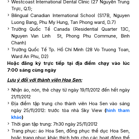
Westcoast International Dental Clinic (27 Nguyễn Trung
Trực, Q.1);
Bilingual Canadian International School (S17B, Nguyen
Luong Bang, Phu My Hung, Tan Phong ward, D.7)
Trường Quốc Tế Canada (Residential Quarter 13C,
Nguyen Van Linh St, Phong Phu Commune, Binh
Chanh)
Trường Quốc Tế Tp. Hồ Chí Minh (28 Vo Truong Toan,
Ward An Phu, D2)
Hoặc đăng ký trực tiếp tại địa điểm chạy vào lúc
7:00 sáng cùng ngày
Lưu ý đối với thành viên Hoa Sen:
Nhận áo, nón, thẻ chạy từ ngày 19/11/2012 đến hết ngày
21/11/2012
Địa điểm tập trung cho thành viên Hoa Sen vào sáng
ngày 25/11/2012: trước tòa nhà Sky View
(
hình tham
)
khảo
Thời gian tập trung: 7h30 ngày 25/11/2012
Trang phục: áo Hoa Sen, đồng phục thể dục Hoa Sen,
hoặc trang phục khác thích hợp cho các hoạt động thể