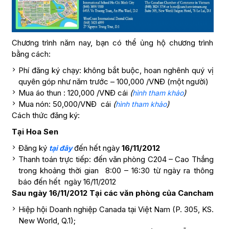
Chương trình năm nay, bạn có thể ủng hộ chương trình
bằng cách:
Phí đăng ký chạy: không bắt buộc, hoan nghênh quý vị
quyên góp như năm trước – 100,000 /VNĐ (một người)
Mua áo thun : 120,000 /VNĐ cái
(
)
hình tham khảo
Mua nón: 50,000/VNĐ cái
(
)
hình tham khảo
Cách thức đăng ký:
Tại Hoa Sen
Đăng ký
đến hết ngày
16/11/2012
tại đây
Thanh toán trực tiếp: đến văn phòng C204 – Cao Thắng
trong khoảng thời gian 8:00 – 16:30 từ ngày ra thông
báo đến hết ngày 16/11/2012
Sau ngày 16/11/2012 Tại các văn phòng của Cancham
Hiệp hội Doanh nghiệp Canada tại Việt Nam (P. 305, KS.
New World, Q.1);