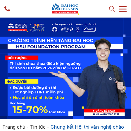
Trang chủ
-
Tin tức
-
Chung kết Hội thi văn nghệ chào