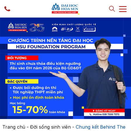
Trang chủ
-
Đời sống sinh viên
-
Chung kết Behind The