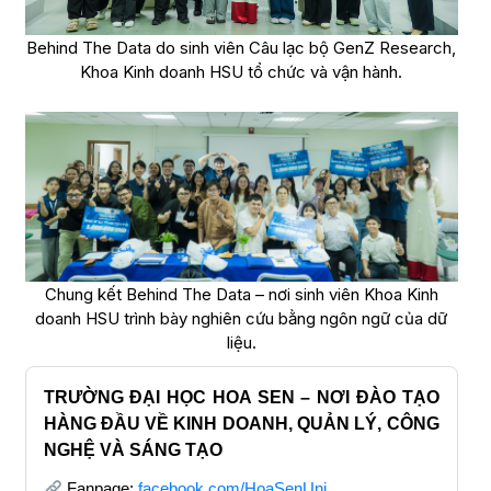
Behind The Data do sinh viên Câu lạc bộ GenZ Research,
Khoa Kinh doanh HSU tổ chức và vận hành.
Chung kết Behind The Data – nơi sinh viên Khoa Kinh
doanh HSU trình bày nghiên cứu bằng ngôn ngữ của dữ
liệu.
TRƯỜNG ĐẠI HỌC HOA SEN – NƠI ĐÀO TẠO
HÀNG ĐẦU VỀ KINH DOANH, QUẢN LÝ, CÔNG
NGHỆ VÀ SÁNG TẠO
Fanpage:
facebook.com/HoaSenUni