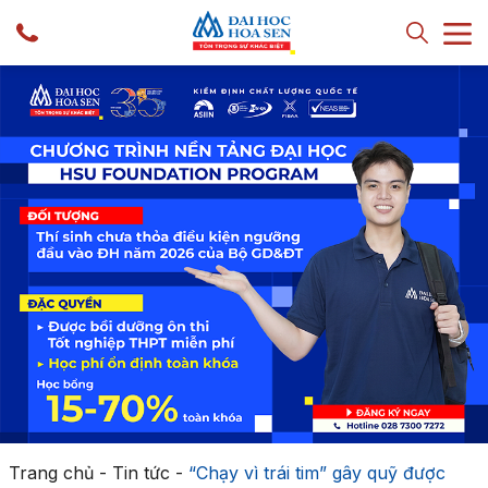
Trang chủ
-
Tin tức
-
“Chạy vì trái tim” gây quỹ được